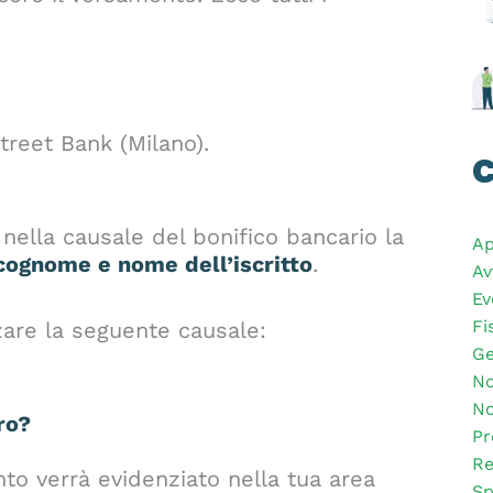
treet Bank (Milano).
C
nella causale del bonifico bancario la
Ap
cognome e nome dell’iscritto
.
Av
Ev
Fi
zzare la seguente causale:
Ge
No
No
ro?
Pr
Re
nto verrà evidenziato nella tua area
Sp