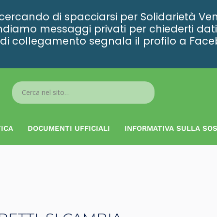
rcando di spacciarsi per Solidarietà Ven
diamo messaggi privati per chiederti dati 
ta di collegamento segnala il profilo a Fac
Search
...
ICA
DOCUMENTI UFFICIALI
INFORMATIVA SULLA SOS