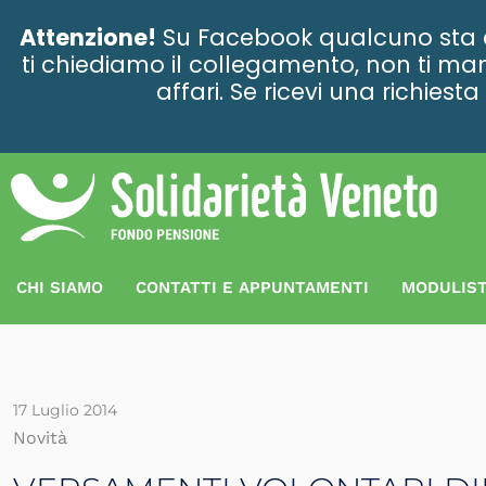
contenuto
Attenzione!
Su Facebook qualcuno sta ce
ti chiediamo il collegamento, non ti man
affari. Se ricevi una richies
CHI SIAMO
CONTATTI E APPUNTAMENTI
MODULIST
17 Luglio 2014
Novità