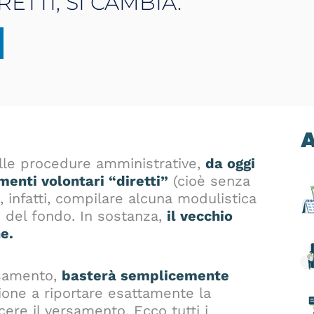
TTI, SI CAMBIA.
A
delle procedure amministrative,
da oggi
menti volontari “diretti”
(cioè senza
 infatti, compilare alcuna modulistica
i del fondo. In sostanza,
il vecchio
e.
rsamento,
basterà semplicemente
one a riportare esattamente la
cere il versamento. Ecco tutti i