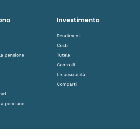
ona
Investimento
Rendimenti
Costi
 la pensione
Tutele
Controlli
Le possibilità
Comparti
ari
ra pensione
F. 90023570279 - Iscritto al n.87 dell'Albo dei Fondi Pensione e soggetto alla vig