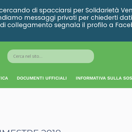
rcando di spacciarsi per Solidarietà Ven
diamo messaggi privati per chiederti dati 
ta di collegamento segnala il profilo a Fac
Search
...
ICA
DOCUMENTI UFFICIALI
INFORMATIVA SULLA SOS