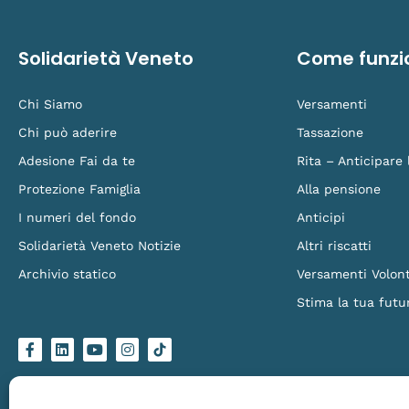
Solidarietà Veneto
Come funzi
Chi Siamo
Versamenti
Chi può aderire
Tassazione
Adesione Fai da te
Rita – Anticipare
Protezione Famiglia
Alla pensione
I numeri del fondo
Anticipi
Solidarietà Veneto Notizie
Altri riscatti
Archivio statico
Versamenti Volont
Stima la tua futu
F
L
Y
I
L
a
i
o
n
o
c
n
u
s
g
e
k
t
t
o
b
e
u
a
-
o
d
b
g
t
Solidarietà Veneto Fondo Pensione – Via Torino 151/B, 30172 Venezia Mestre – C.
o
i
e
r
i
Made by
Larin