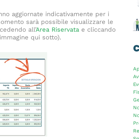
ranno aggiornate indicativamente per i
omento sarà possibile visualizzare le
cedendo all’
Area Riservata
e cliccando
’immagine qui sotto).
C
Ap
Av
Ev
Fi
Ge
No
No
Pr
Re
Sp