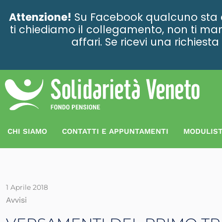
contenuto
Attenzione!
Su Facebook qualcuno sta ce
ti chiediamo il collegamento, non ti man
affari. Se ricevi una richies
CHI SIAMO
CONTATTI E APPUNTAMENTI
MODULIST
1 Aprile 2018
Avvisi