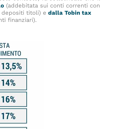
lo
(addebitata sui conti correnti con
epositi titoli) e
dalla Tobin tax
i finanziari).