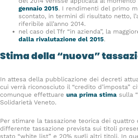
del 2014 venisse applicata al momento 
gennaio 2015
. I rendimenti del primo m
scontato, in termini di risultato netto, 
riferibile all’anno 2014.
nel caso del Tfr “in azienda”, la maggi
dalla rivalutazione del 2015
.
Stima della “nuova” tassazi
In attesa della pubblicazione dei decreti attu
cui verrà riconosciuto il “credito d’imposta” c
comunque effettuare
una prima stima
sulla 
Solidarietà Veneto.
Per stimare la tassazione teorica dei quattro 
differente tassazione prevista sui titoli present
stato “white list” e 20% sugli altri titoli. In q