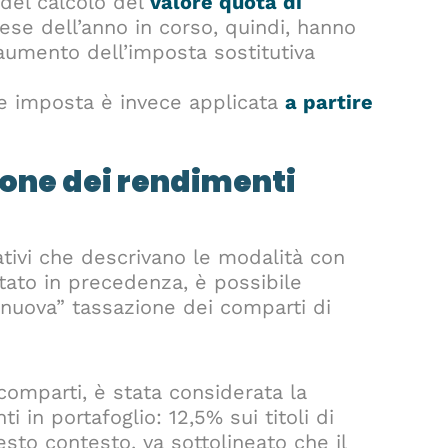
del calcolo del
valore quota di
ese dell’anno in corso, quindi, hanno
l’aumento dell’imposta sostitutiva
ore imposta è invece applicata
a partire
one dei rendimenti
ativi che descrivano le modalità con
itato in precedenza, è possibile
“nuova” tassazione dei comparti di
comparti, è stata considerata la
i in portafoglio: 12,5% sui titoli di
uesto contesto, va sottolineato che il