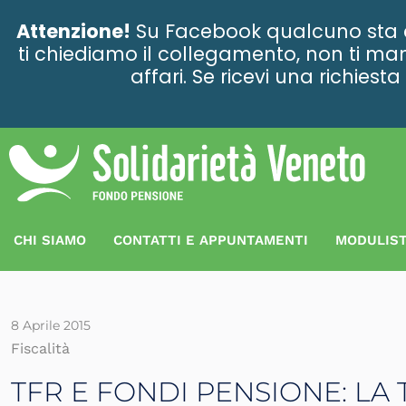
contenuto
Attenzione!
Su Facebook qualcuno sta ce
ti chiediamo il collegamento, non ti man
affari. Se ricevi una richies
CHI SIAMO
CONTATTI E APPUNTAMENTI
MODULIST
8 Aprile 2015
Fiscalità
TFR E FONDI PENSIONE: LA 