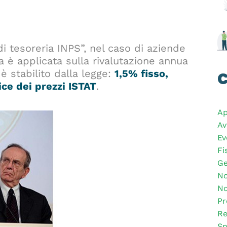
di tesoreria INPS”, nel caso di aziende
a è applicata sulla rivalutazione annua
 è stabilito dalla legge:
1,5% fisso,
C
ice dei prezzi ISTAT
.
Ap
Av
Ev
Fi
Ge
No
No
Pr
Re
Sp