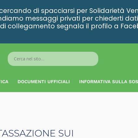
rcando di spacciarsi per Solidarietà Ven
diamo messaggi privati per chiederti dati 
ta di collegamento segnala il profilo a Fac
Search
...
ICA
DOCUMENTI UFFICIALI
INFORMATIVA SULLA SOS
TASSAZIONE SUI