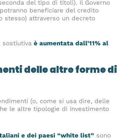
conda del tipo di titoli). Il Governo
 potranno beneficiare del credito
lo stesso) attraverso un decreto
a sostiutiva
è aumentata dall’11% al
enti delle altre forme di
ndimenti (o, come si usa dire, delle
e le altre tipologie di investimento
italiani e dei paesi “white list”
sono