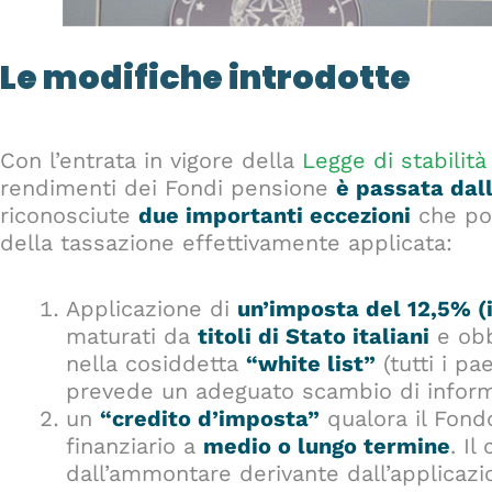
Le modifiche introdotte
Con l’entrata in vigore della
Legge di stabilità
rendimenti dei Fondi pensione
è passata dal
riconosciute
due importanti eccezioni
che po
della tassazione effettivamente applicata:
Applicazione di
un’imposta del 12,5% (
maturati da
titoli di Stato italiani
e obb
nella cosiddetta
“white list”
(tutti i pa
prevede un adeguato scambio di inform
un
“credito d’imposta”
qualora il Fondo
finanziario a
medio o lungo termine
. I
dall’ammontare derivante dall’applicazi