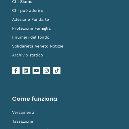
Chi Siamo
Chi può aderire
Adesione Fai da te
Protezione Famiglia
I numeri del fondo
Solidarietà Veneto Notizie
Archivio statico
F
L
Y
I
L
a
i
o
n
o
c
n
u
s
g
e
k
t
t
o
b
e
u
a
-
o
d
b
g
t
o
i
e
r
i
Come funziona
k
n
a
k
-
m
t
f
o
Versamenti
k
Tassazione