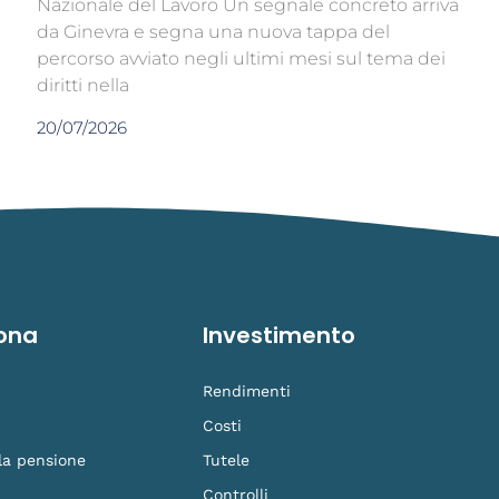
Nazionale del Lavoro Un segnale concreto arriva
da Ginevra e segna una nuova tappa del
percorso avviato negli ultimi mesi sul tema dei
diritti nella
20/07/2026
ona
Investimento
Rendimenti
Costi
 la pensione
Tutele
Controlli