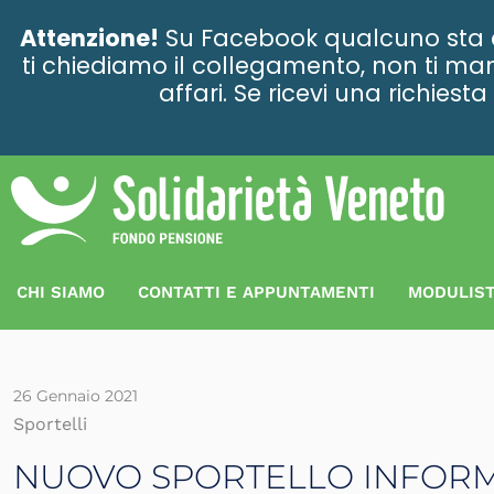
contenuto
Attenzione!
Su Facebook qualcuno sta ce
ti chiediamo il collegamento, non ti man
affari. Se ricevi una richies
CHI SIAMO
CONTATTI E APPUNTAMENTI
MODULIST
26 Gennaio 2021
Sportelli
NUOVO SPORTELLO INFORMA