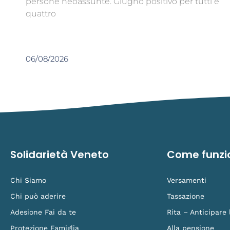
persone neoassunte. Giugno positivo per tutti e
quattro
06/08/2026
Solidarietà Veneto
Come funzi
Chi Siamo
Versamenti
Chi può aderire
Tassazione
Adesione Fai da te
Rita – Anticipare
Protezione Famiglia
Alla pensione