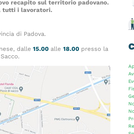
ovo recapito sul territorio padovano.
tutti i lavoratori.
vincia di Padova.
C
ese, dalle
15.00
alle
18.00
presso la
 Sacco.
Ap
Av
Ev
Fi
Ge
No
No
Pr
Re
Sp