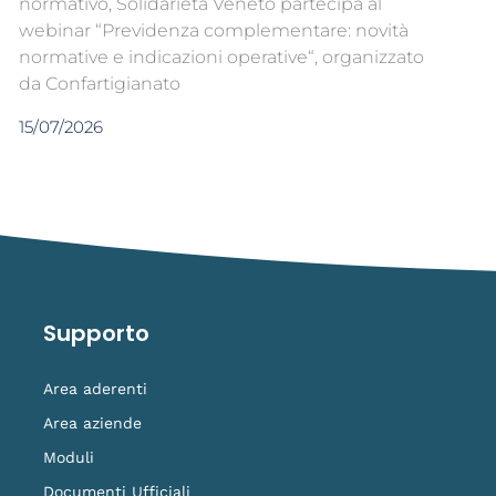
normativo, Solidarietà Veneto partecipa al
webinar “Previdenza complementare: novità
normative e indicazioni operative“, organizzato
da Confartigianato
15/07/2026
Supporto
Area aderenti
Area aziende
Moduli
Documenti Ufficiali