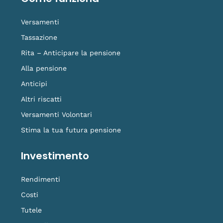
k
n
a
k
-
m
t
f
o
Versamenti
k
Tassazione
Rita – Anticipare la pensione
Alla pensione
Anticipi
Altri riscatti
Versamenti Volontari
Stima la tua futura pensione
Investimento
Rendimenti
Costi
Tutele