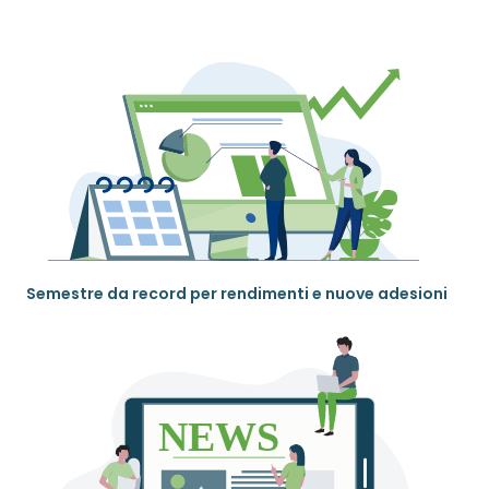
Semestre da record per rendimenti e nuove adesioni