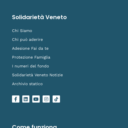
Solidarietà Veneto
Chi Siamo
Chi può aderire
Adesione Fai da te
Protezione Famiglia
I numeri del fondo
Solidarietà Veneto Notizie
Archivio statico
F
L
Y
I
L
a
i
o
n
o
c
n
u
s
g
e
k
t
t
o
b
e
u
a
-
o
d
b
g
t
o
i
e
r
i
Come funziona