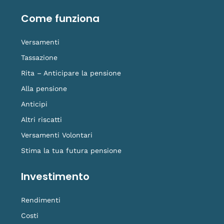
o
d
b
g
t
o
i
e
r
i
Come funziona
k
n
a
k
-
m
t
f
o
Versamenti
k
Tassazione
Rita – Anticipare la pensione
Alla pensione
Anticipi
Altri riscatti
Versamenti Volontari
Stima la tua futura pensione
Investimento
Rendimenti
Costi