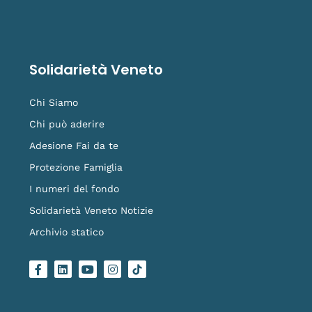
Solidarietà Veneto
Chi Siamo
Chi può aderire
Adesione Fai da te
Protezione Famiglia
I numeri del fondo
Solidarietà Veneto Notizie
Archivio statico
F
L
Y
I
L
a
i
o
n
o
c
n
u
s
g
e
k
t
t
o
b
e
u
a
-