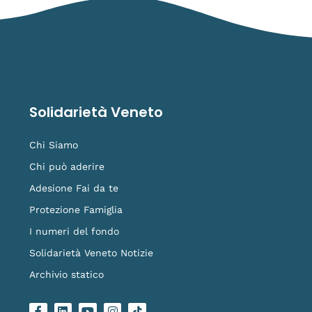
Solidarietà Veneto
Chi Siamo
Chi può aderire
Adesione Fai da te
Protezione Famiglia
I numeri del fondo
Solidarietà Veneto Notizie
Archivio statico
F
L
Y
I
L