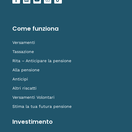
a
i
o
n
o
c
n
u
s
g
e
k
t
t
o
b
e
u
a
-
o
d
b
g
t
o
i
e
r
i
Come funziona
k
n
a
k
-
m
t
f
o
Versamenti
k
Tassazione
Rita – Anticipare la pensione
Alla pensione
Anticipi
Altri riscatti
Versamenti Volontari
Stima la tua futura pensione
Investimento