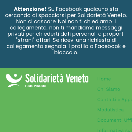
contenuto
Attenzione!
Su Facebook qualcuno sta
cercando di spacciarsi per Solidarietà Veneto.
Non ci cascare. Noi non ti chiediamo il
collegamento, non ti mandiamo messaggi
privati per chiederti dati personali o proporti
"strani" affari. Se ricevi una richiesta di
collegamento segnala il profilo a Facebook e
bloccalo.
Home
Chi Siamo
Contatti e App
Modulistica
Documenti Uffi
Informativa sul