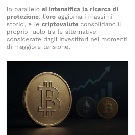
In parallelo
si intensifica la ricerca di
protezione
: l’
oro
aggiorna i massimi
storici, e le
criptovalute
consolidano il
proprio ruolo tra le alternative
considerate dagli investitori nei momenti
di maggiore tensione.