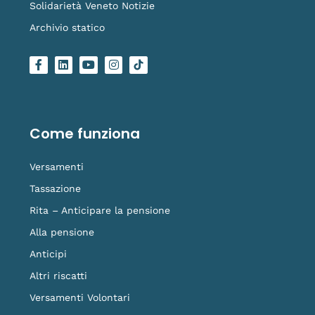
Solidarietà Veneto Notizie
Archivio statico
F
L
Y
I
L
a
i
o
n
o
c
n
u
s
g
e
k
t
t
o
b
e
u
a
-
o
d
b
g
t
o
i
e
r
i
Come funziona
k
n
a
k
-
m
t
f
o
Versamenti
k
Tassazione
Rita – Anticipare la pensione
Alla pensione
Anticipi
Altri riscatti
Versamenti Volontari