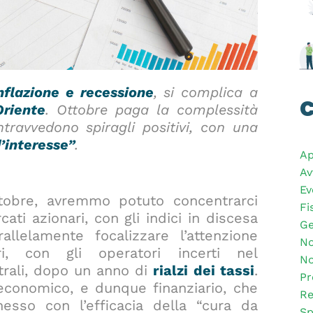
nflazione e recessione
, si complica a
C
Oriente
. Ottobre paga la complessità
ntravvedono spiragli positivi, con una
d’interesse”
.
Ap
Av
Ev
ottobre, avremmo potuto concentrarci
Fi
ti azionari, con gli indici in discesa
Ge
llelamente focalizzare l’attenzione
No
ari, con gli operatori incerti nel
No
trali, dopo un anno di
rialzi dei tassi
.
Pr
 economico, e dunque finanziario, che
Re
esso con l’efficacia della “cura da
Sp