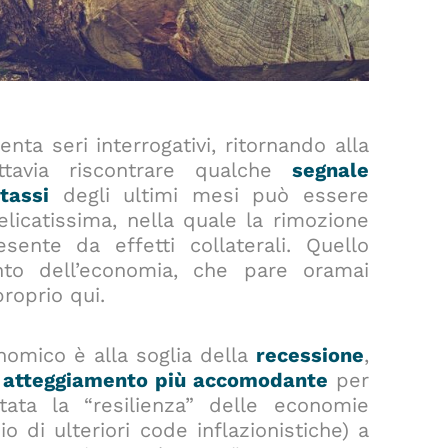
ta seri interrogativi, ritornando alla
ttavia riscontrare qualche
segnale
tassi
degli ultimi mesi può essere
licatissima, nella quale la rimozione
ente da effetti collaterali. Quello
nto dell’economia, che pare oramai
roprio qui.
nomico è alla soglia della
recessione
,
n
atteggiamento più accomodante
per
tata la “resilienza” delle economie
io di ulteriori code inflazionistiche) a