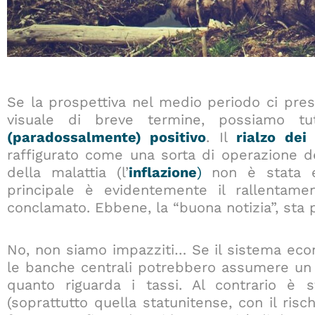
Se la prospettiva nel medio periodo ci presen
visuale di breve termine, possiamo tu
(paradossalmente) positivo
. Il
rialzo dei 
raffigurato come una sorta di operazione de
della malattia (l’
inflazione
)
non è stata es
principale è evidentemente il rallentame
conclamato. Ebbene, la “buona notizia”, sta p
No, non siamo impazziti… Se il sistema eco
le banche centrali potrebbero assumere u
quanto riguarda i tassi. Al contrario è s
(soprattutto quella statunitense, con il risch