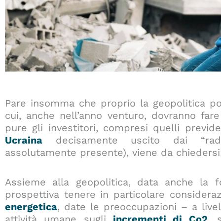
Pare insomma che proprio la geopolitica po
cui, anche nell’anno venturo, dovranno fare
pure gli investitori, compresi quelli previde
Ucraina
decisamente uscito dai “radar
assolutamente presente), viene da chiedersi
Assieme alla geopolitica, data anche la 
prospettiva tenere in particolare considera
energetica
, date le preoccupazioni – a livel
attività umane sugli
incrementi di Co
2
, 