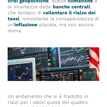
crisi geopolitiche
, quelle
climatiche
e
le incertezze delle
banche centrali
,
che tentano di
rallentare il rialzo dei
tassi
, nonostante la consapevolezza di
un’
inflazione
placata, ma non ancora
doma.
Un andamento che si è tradotto in
rialzi per i valori quota dei quattro