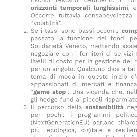
rischio restano deludenti. I Fo
orizzonti temporali lunghissimi
, 
Occorre tuttavia consapevolezza: 
“volatilità”.
Se i tassi sono bassi occorre
comp
passato la funzione dei fondi pen
Solidarietà Veneto, mettendo assie
negoziare con i fornitori di servizi 
livelli di costo per la gestione del
per un singolo. Qualcuno dice a tal 
tema di moda in questo inizio d’a
appassionati di mercati e finanza
“
game stop
”. Una vicenda che, ne
gli hedge fund ai piccoli risparmiato
Il percorso della
sostenibilità
negl
per pochi: i programmi politico
(NextGenerationEU) parlano chiaro:
più “ecologica, digitale e resili