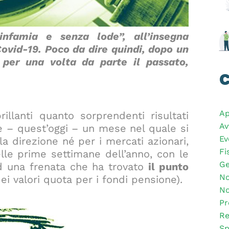
nfamia e senza lode”, all’insegna
Covid-19. Poco da dire quindi, dopo un
 per una volta da parte il passato,
C
Ap
illanti quanto sorprendenti risultati
Av
e – quest’oggi – un mese nel quale si
Ev
a direzione né per i mercati azionari,
Fi
elle prime settimane dell’anno, con le
Ge
ad una frenata che ha trovato
il punto
No
ei valori quota per i fondi pensione).
No
Pr
Re
Sp