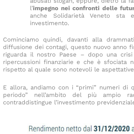
abusati slogan, eppure, dietro la f
l’
impegno nei confronti delle futu
anche Solidarietà Veneto sta e
investimento.
Cominciamo quindi, davanti alla drammati
diffusione dei contagi, questo nuovo anno f
riguarda il nostro Paese – dopo una crisi
ripercussioni finanziarie e che è sfociata 
rispetto al quale sono notevoli le aspettative
E allora, andiamo con i “primi” numeri di q
periodo” nell’ambito del più ampio rac
contraddistingue l’investimento previdenzial