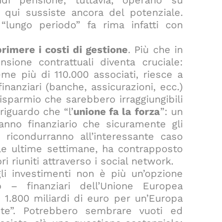
ndi pensione, tuttavia, operano su
e qui sussiste ancora del potenziale.
“lungo periodo” fa rima infatti con
rimere i costi di gestione
. Più che in
sione contrattuali diventa cruciale:
me più di 110.000 associati, riesce a
finanziari (banche, assicurazioni, ecc.)
 risparmio che sarebbero irraggiungibili
riguardo che “l’
unione fa la forza
”: un
nno finanziario che sicuramente gli
 ricondurranno all’interessante caso
lle ultime settimane, ha contrapposto
ri riuniti attraverso i social network.
i investimenti non è più un’opzione
 – finanziari dell’Unione Europea
 1.800 miliardi di euro per un’Europa
ente”. Potrebbero sembrare vuoti ed