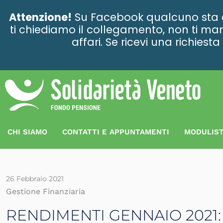
contenuto
Attenzione!
Su Facebook qualcuno sta ce
ti chiediamo il collegamento, non ti man
affari. Se ricevi una richies
CHI SIAMO
CONTATTI E APPUNTAMENTI
MODULIST
26 Febbraio 2021
Gestione Finanziaria
RENDIMENTI GENNAIO 2021: