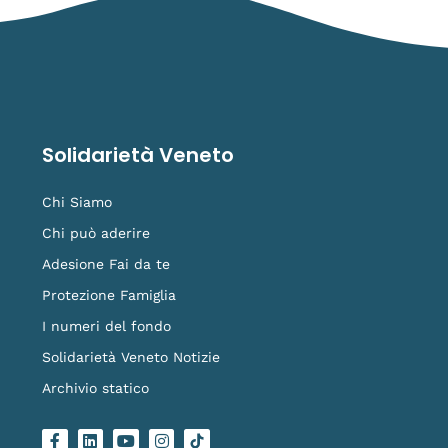
Solidarietà Veneto
Chi Siamo
Chi può aderire
Adesione Fai da te
Protezione Famiglia
I numeri del fondo
Solidarietà Veneto Notizie
Archivio statico
F
L
Y
I
L