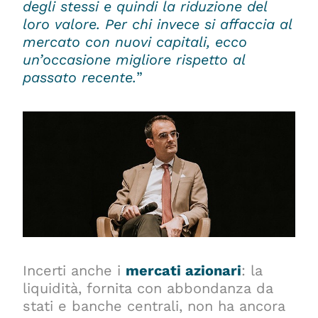
degli stessi e quindi la riduzione del
loro valore. Per chi invece si affaccia al
mercato con nuovi capitali, ecco
un’occasione migliore rispetto al
passato recente
.
”
Incerti anche i
mercati azionari
: la
liquidità, fornita con abbondanza da
stati e banche centrali, non ha ancora