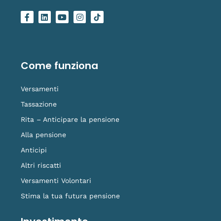
F
L
Y
I
L
a
i
o
n
o
c
n
u
s
g
e
k
t
t
o
b
e
u
a
-
o
d
b
g
t
o
i
e
r
i
Come funziona
k
n
a
k
-
m
t
f
o
Versamenti
k
Tassazione
Rita – Anticipare la pensione
Alla pensione
Anticipi
Altri riscatti
Versamenti Volontari
Stima la tua futura pensione