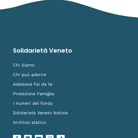
Solidarietà Veneto
Chi Siamo
Chi può aderire
Adesione Fai da te
Protezione Famiglia
I numeri del fondo
Solidarietà Veneto Notizie
Archivio statico
F
L
Y
I
L