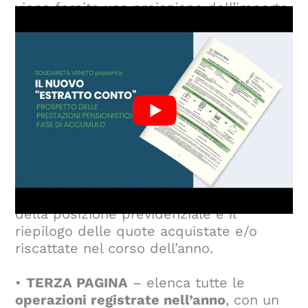
viene fornita una proiezione dell’importo
finale della posizione previdenziale e
della rendita stimata al momento della
pensione, supponendo di continuare con
l’attuale ritmo contributivo.
•
SECONDA PAGINA
– presenta una
sintesi delle operazioni effettuate
e i
risultati finanziari
, sia dalla data di
iscrizione al fondo sia dello scorso anno.
Include anche un’analisi
dell’investimento, con la composizione
della posizione previdenziale e il
riepilogo delle quote acquistate e/o
riscattate nel corso dell’anno.
•
TERZA PAGINA
– elenca tutte le
operazioni registrate nell’anno
, con un