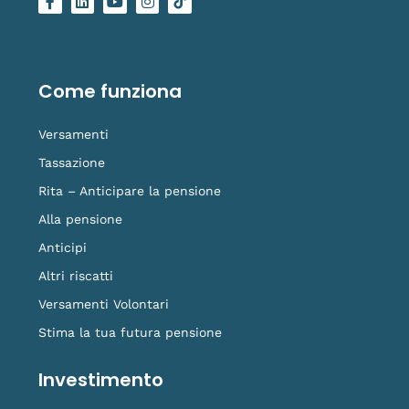
a
i
o
n
o
c
n
u
s
g
e
k
t
t
o
b
e
u
a
-
o
d
b
g
t
o
i
e
r
i
Come funziona
k
n
a
k
-
m
t
f
o
Versamenti
k
Tassazione
Rita – Anticipare la pensione
Alla pensione
Anticipi
Altri riscatti
Versamenti Volontari
Stima la tua futura pensione
Investimento