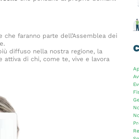
ne che faranno parte dell’Assemblea dei
e.
C
ù diffuso nella nostra regione, la
 attiva di chi, come te, vive e lavora
Ap
Av
Ev
Fi
Ge
No
No
Pr
Re
Sp