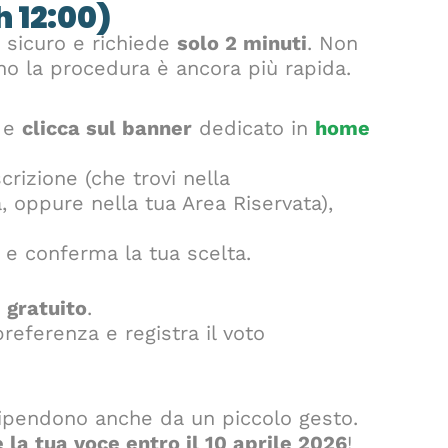
h 12:00)
 sicuro e richiede
solo 2 minuti
. Non
no la procedura è ancora più rapida.
t e
clicca sul banner
dedicato in
home
scrizione (che trovi nella
, oppure nella tua Area Riservata),
o e conferma la tua scelta.
e
gratuito
.
referenza e registra il voto
dipendono anche da un piccolo gesto.
e la tua voce entro il 10 aprile 2026
!