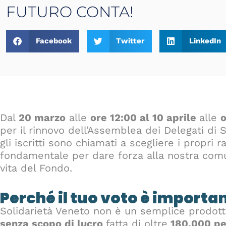
FUTURO CONTA!
Facebook
Twitter
LinkedIn
Dal
20 marzo
alle
ore 12:00 al 10 aprile
alle
per il rinnovo dell’Assemblea dei Delegati di S
gli iscritti sono chiamati a scegliere i propr
fondamentale per dare forza alla nostra comu
vita del Fondo.
Perché il tuo voto è importa
Solidarietà Veneto non è un semplice prodott
senza scopo di lucro
fatta di oltre
180.000 pe