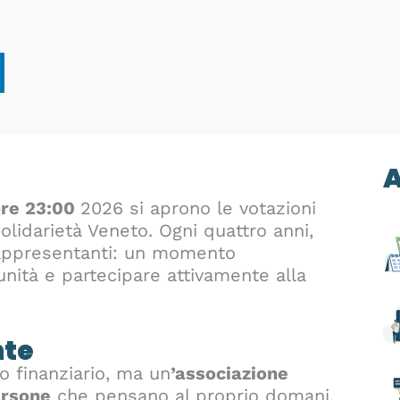
A
ore 23:00
2026 si aprono le votazioni
olidarietà Veneto. Ogni quattro anni,
i rappresentanti: un momento
nità e partecipare attivamente alla
nte
o finanziario, ma un
’associazione
rsone
che pensano al proprio domani.