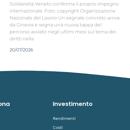
Solidarietà Veneto conferma il proprio impegno
internazionale. Foto: copyright Organizzazione
Nazionale del Lavoro Un segnale concreto arriva
da Ginevra e segna una nuova tappa del
percorso avviato negli ultimi mesi sul tema dei
diritti nella
20/07/2026
ona
Investimento
Rendimenti
Costi