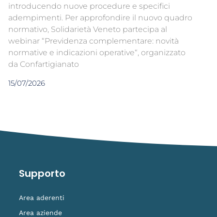
introducendo nuove procedure e specifici
adempimenti. Per approfondire il nuovo quadro
normativo, Solidarietà Veneto partecipa al
webinar “Previdenza complementare: novità
normative e indicazioni operative“, organizzato
da Confartigianato
15/07/2026
Supporto
Area aderenti
Area aziende