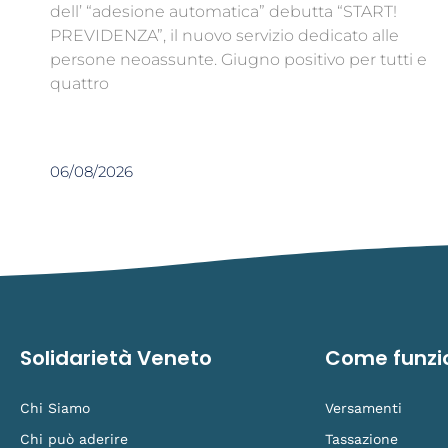
dell’ “adesione automatica” debutta “START!
PREVIDENZA”, il nuovo servizio dedicato alle
persone neoassunte. Giugno positivo per tutti e
quattro
06/08/2026
Solidarietà Veneto
Come funzi
Chi Siamo
Versamenti
Chi può aderire
Tassazione