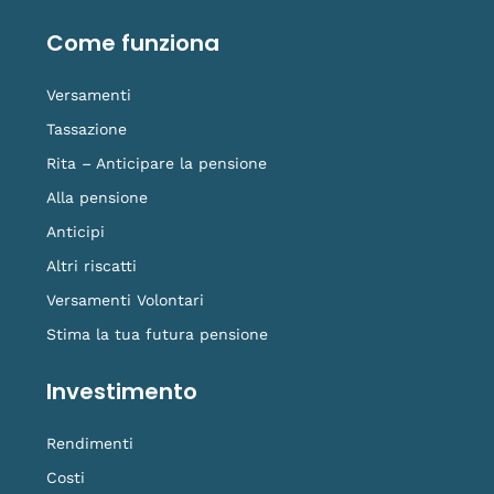
o
d
b
g
t
o
i
e
r
i
Come funziona
k
n
a
k
-
m
t
f
o
Versamenti
k
Tassazione
Rita – Anticipare la pensione
Alla pensione
Anticipi
Altri riscatti
Versamenti Volontari
Stima la tua futura pensione
Investimento
Rendimenti
Costi