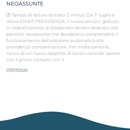
NEOASSUNTE
🕒 Tempo di lettura stimato: 2 minuti Dal 1° luglio è
attivo START! PREVIDENZA, il nuovo servizio gratuito
in videochiamata di Solidarietà Veneto dedicato alle
persone neoassunte che desiderano comprendere il
funzionamento dell’adesione automatica alla
previdenza complementare. Per molte persone,
l’avvio di un nuovo rapporto di lavoro coincide spesso
con il primo contatto con il
07/07/2026