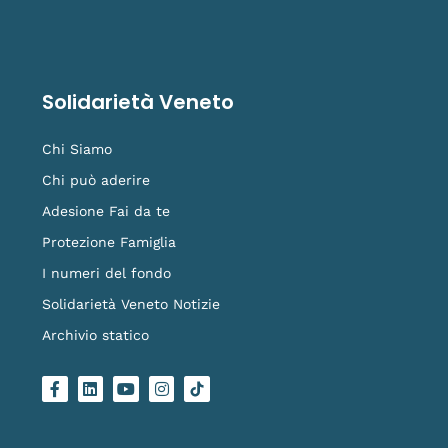
Solidarietà Veneto
Chi Siamo
Chi può aderire
Adesione Fai da te
Protezione Famiglia
I numeri del fondo
Solidarietà Veneto Notizie
Archivio statico
F
L
Y
I
L
a
i
o
n
o
c
n
u
s
g
e
k
t
t
o
b
e
u
a
-