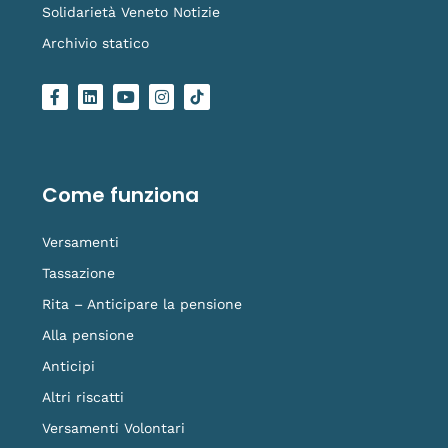
Solidarietà Veneto Notizie
Archivio statico
F
L
Y
I
L
a
i
o
n
o
c
n
u
s
g
e
k
t
t
o
b
e
u
a
-
o
d
b
g
t
o
i
e
r
i
Come funziona
k
n
a
k
-
m
t
f
o
Versamenti
k
Tassazione
Rita – Anticipare la pensione
Alla pensione
Anticipi
Altri riscatti
Versamenti Volontari