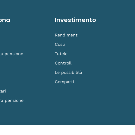
ona
Investimento
Rendimenti
Costi
 la pensione
Tutele
Controlli
Le possibilità
Comparti
ari
ra pensione
F. 90023570279 - Iscritto al n.87 dell'Albo dei Fondi Pensione e soggetto alla vig