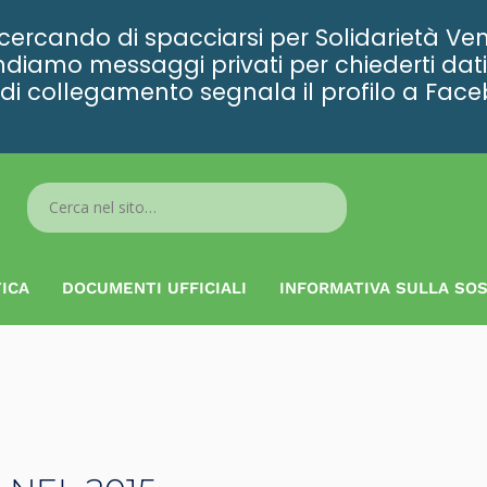
rcando di spacciarsi per Solidarietà Ven
diamo messaggi privati per chiederti dati 
ta di collegamento segnala il profilo a Fac
Search
...
ICA
DOCUMENTI UFFICIALI
INFORMATIVA SULLA SOS