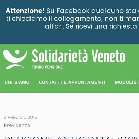
contenuto
Attenzione!
Su Facebook qualcuno sta ce
ti chiediamo il collegamento, non ti man
affari. Se ricevi una richies
CHI SIAMO
CONTATTI E APPUNTAMENTI
MODULIST
2 Febbraio 2016
Previdenza