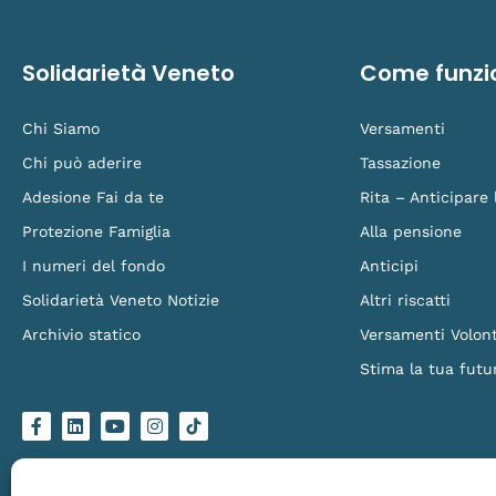
Solidarietà Veneto
Come funzi
Chi Siamo
Versamenti
Chi può aderire
Tassazione
Adesione Fai da te
Rita – Anticipare
Protezione Famiglia
Alla pensione
I numeri del fondo
Anticipi
Solidarietà Veneto Notizie
Altri riscatti
Archivio statico
Versamenti Volont
Stima la tua futu
F
L
Y
I
L
a
i
o
n
o
c
n
u
s
g
e
k
t
t
o
b
e
u
a
-
o
d
b
g
t
Solidarietà Veneto Fondo Pensione – Via Torino 151/B, 30172 Venezia Mestre – C.
o
i
e
r
i
Made by
Larin