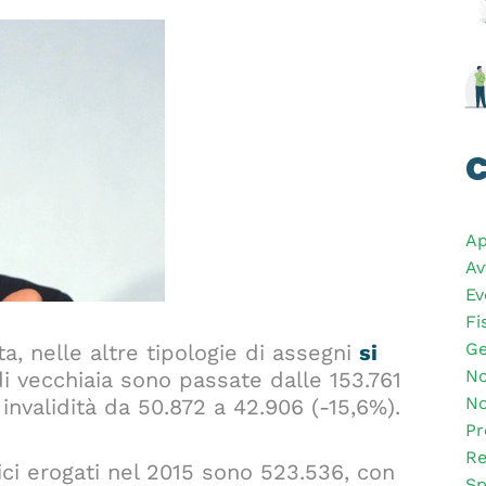
C
Ap
Av
Ev
Fi
Ge
, nelle altre tipologie di assegni
si
No
di vecchiaia sono passate dalle 153.761
No
invalidità da 50.872 a 42.906 (-15,6%).
Pr
Re
ici erogati nel 2015 sono 523.536, con
Sp