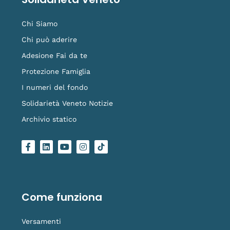
Chi Siamo
Chi può aderire
Adesione Fai da te
Protezione Famiglia
I numeri del fondo
Solidarietà Veneto Notizie
Archivio statico
F
L
Y
I
L
a
i
o
n
o
c
n
u
s
g
e
k
t
t
o
b
e
u
a
-
o
d
b
g
t
o
i
e
r
i
Come funziona
k
n
a
k
-
m
t
f
o
Versamenti
k