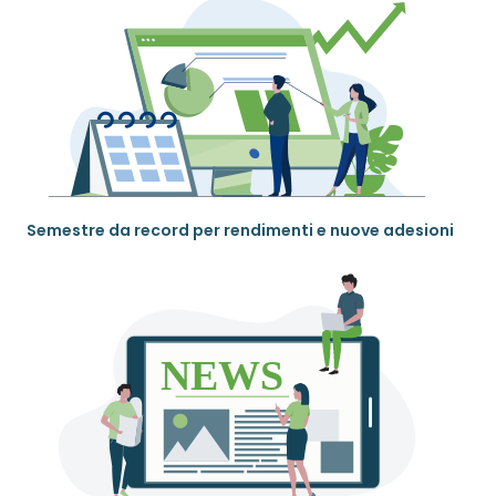
Semestre da record per rendimenti e nuove adesioni