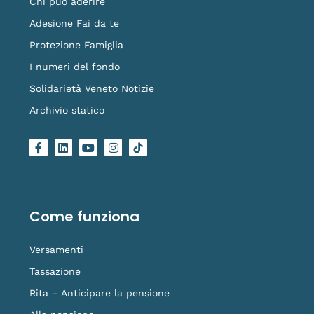
Chi può aderire
Adesione Fai da te
Protezione Famiglia
I numeri del fondo
Solidarietà Veneto Notizie
Archivio statico
F
L
Y
I
L
a
i
o
n
o
c
n
u
s
g
e
k
t
t
o
b
e
u
a
-
o
d
b
g
t
o
i
e
r
i
Come funziona
k
n
a
k
-
m
t
f
o
Versamenti
k
Tassazione
Rita – Anticipare la pensione