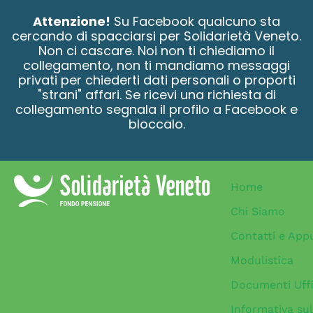
contenuto
Attenzione!
Su Facebook qualcuno sta
cercando di spacciarsi per Solidarietà Veneto.
Non ci cascare. Noi non ti chiediamo il
collegamento, non ti mandiamo messaggi
privati per chiederti dati personali o proporti
"strani" affari. Se ricevi una richiesta di
collegamento segnala il profilo a Facebook e
bloccalo.
Home
Chi Siamo
Contatti e App
Modulistica
Documenti Uffi
Informativa sul