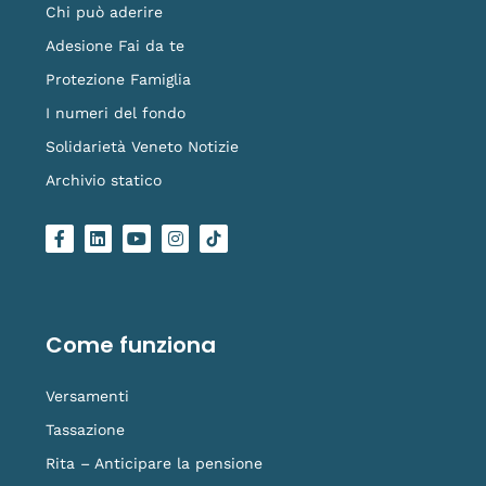
Chi può aderire
Adesione Fai da te
Protezione Famiglia
I numeri del fondo
Solidarietà Veneto Notizie
Archivio statico
F
L
Y
I
L
a
i
o
n
o
c
n
u
s
g
e
k
t
t
o
b
e
u
a
-
o
d
b
g
t
o
i
e
r
i
Come funziona
k
n
a
k
-
m
t
f
o
Versamenti
k
Tassazione
Rita – Anticipare la pensione