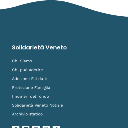
Solidarietà Veneto
Chi Siamo
Chi può aderire
Adesione Fai da te
Protezione Famiglia
I numeri del fondo
Solidarietà Veneto Notizie
Archivio statico
F
L
Y
I
L