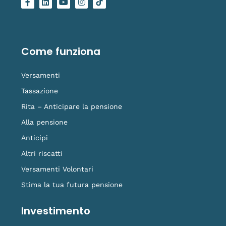
a
i
o
n
o
c
n
u
s
g
e
k
t
t
o
b
e
u
a
-
o
d
b
g
t
o
i
e
r
i
Come funziona
k
n
a
k
-
m
t
f
o
Versamenti
k
Tassazione
Rita – Anticipare la pensione
Alla pensione
Anticipi
Altri riscatti
Versamenti Volontari
Stima la tua futura pensione
Investimento