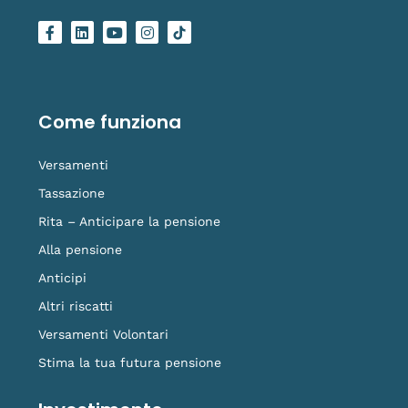
F
L
Y
I
L
a
i
o
n
o
c
n
u
s
g
e
k
t
t
o
b
e
u
a
-
o
d
b
g
t
o
i
e
r
i
Come funziona
k
n
a
k
-
m
t
f
o
Versamenti
k
Tassazione
Rita – Anticipare la pensione
Alla pensione
Anticipi
Altri riscatti
Versamenti Volontari
Stima la tua futura pensione