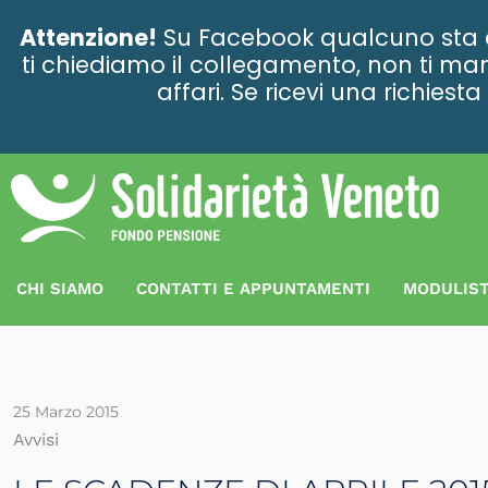
contenuto
Attenzione!
Su Facebook qualcuno sta ce
ti chiediamo il collegamento, non ti man
affari. Se ricevi una richies
CHI SIAMO
CONTATTI E APPUNTAMENTI
MODULIST
25 Marzo 2015
Avvisi