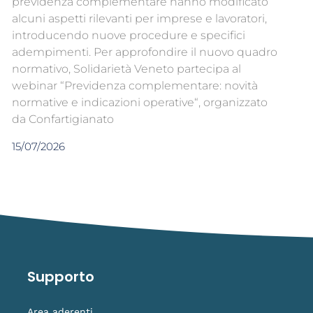
previdenza complementare hanno modificato
alcuni aspetti rilevanti per imprese e lavoratori,
introducendo nuove procedure e specifici
adempimenti. Per approfondire il nuovo quadro
normativo, Solidarietà Veneto partecipa al
webinar “Previdenza complementare: novità
normative e indicazioni operative“, organizzato
da Confartigianato
15/07/2026
Supporto
Area aderenti