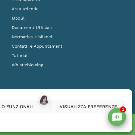
Area aziende
Moduli
Documenti Ufficiali
Normativa e bilanci
Contatti e Appuntamenti
Tutorial
Whistleblowing
ilanza della COVIP
www.covip.it
LO FUNZIONALI
VISUALIZZA PREFERENZE
1