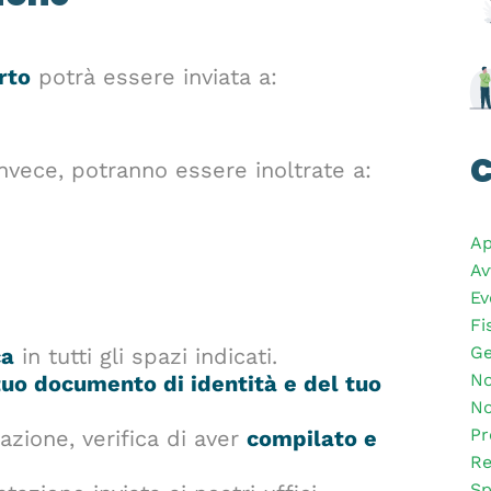
rto
potrà essere inviata a:
C
invece, potranno essere inoltrate a:
Ap
Av
Ev
Fi
Ge
ca
in tutti gli spazi indicati.
No
tuo documento di identità e del tuo
No
Pr
dazione, verifica di aver
compilato e
Re
Sp