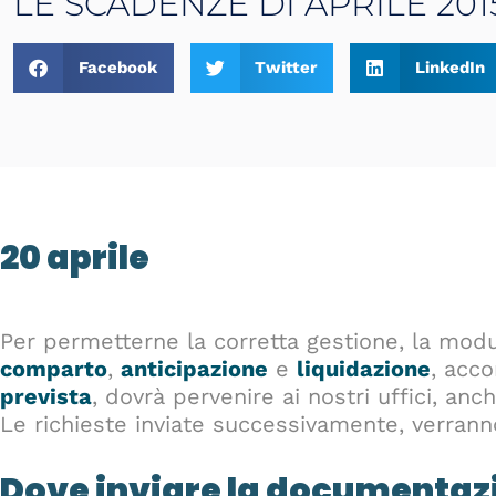
LE SCADENZE DI APRILE 201
Facebook
Twitter
LinkedIn
20 aprile
Per permetterne la corretta gestione, la moduli
comparto
,
anticipazione
e
liquidazione
, acc
prevista
, dovrà pervenire ai nostri uffici, anc
Le richieste inviate successivamente, verrann
Dove inviare la documentaz