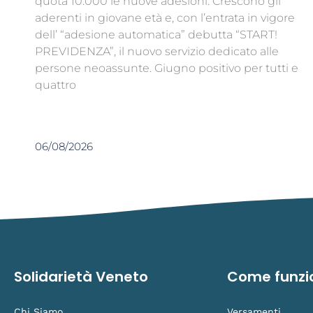
quota 10.000 le nuove adesioni. Crescono gli
aderenti in giovane età e, con l’entrata in vigore
dell’ “adesione automatica” debutta “START!
PREVIDENZA”, il nuovo servizio dedicato alle
persone neoassunte. Giugno positivo per tutti e
quattro
06/08/2026
Solidarietà Veneto
Come funzi
Chi Siamo
Versamenti