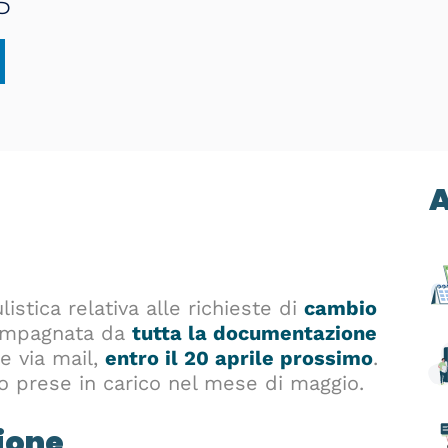
5
A
stica relativa alle richieste di
cambio
ompagnata da
tutta la documentazione
he via mail,
entro il 20 aprile prossimo
.
o prese in carico nel mese di maggio.
ione