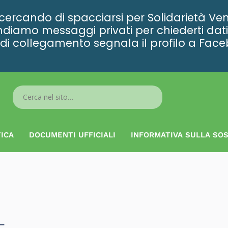
rcando di spacciarsi per Solidarietà Ven
diamo messaggi privati per chiederti dati 
ta di collegamento segnala il profilo a Fac
Search
...
ICA
DOCUMENTI UFFICIALI
INFORMATIVA SULLA SOS