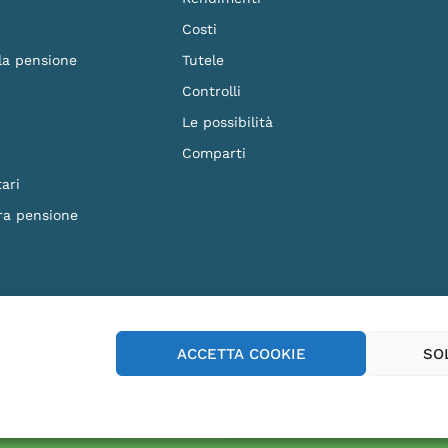
Costi
 la pensione
Tutele
Controlli
Le possibilità
Comparti
ari
ra pensione
F. 90023570279 - Iscritto al n.87 dell'Albo dei Fondi Pensione e soggetto alla vig
ACCETTA COOKIE
SO
p Store
Play Store