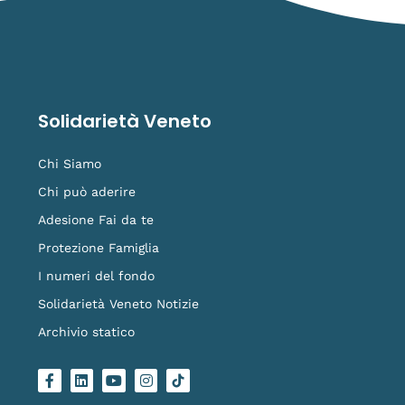
Solidarietà Veneto
Chi Siamo
Chi può aderire
Adesione Fai da te
Protezione Famiglia
I numeri del fondo
Solidarietà Veneto Notizie
Archivio statico
F
L
Y
I
L
a
i
o
n
o
c
n
u
s
g