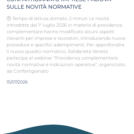
SULLE NOVITÀ NORMATIVE
🕒 Tempo di lettura stimato: 2 minuti Le novità
introdotte dal 1° luglio 2026 in materia di previdenza
complementare hanno modificato alcuni aspetti
rilevanti per imprese e lavoratori, introducendo nuove
procedure e specifici adempimenti. Per approfondire
il nuovo quadro normativo, Solidarietà Veneto
partecipa al webinar “Previdenza complementare:
novità normative e indicazioni operative“, organizzato
da Confartigianato
15/07/2026