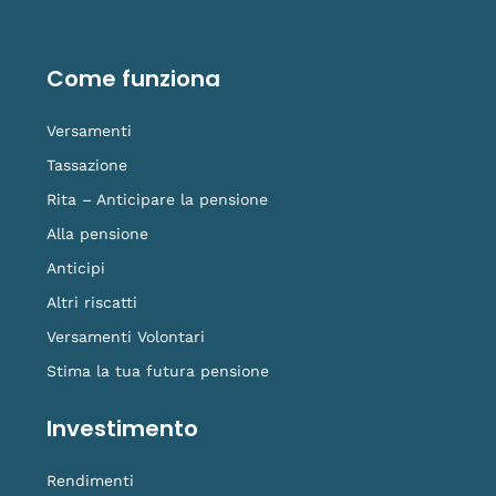
e
k
t
t
o
b
e
u
a
-
o
d
b
g
t
o
i
e
r
i
Come funziona
k
n
a
k
-
m
t
f
o
Versamenti
k
Tassazione
Rita – Anticipare la pensione
Alla pensione
Anticipi
Altri riscatti
Versamenti Volontari
Stima la tua futura pensione
Investimento
Rendimenti