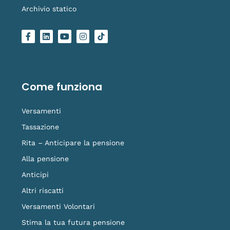
Archivio statico
F
L
Y
I
L
a
i
o
n
o
c
n
u
s
g
e
k
t
t
o
b
e
u
a
-
o
d
b
g
t
o
i
e
r
i
Come funziona
k
n
a
k
-
m
t
f
o
Versamenti
k
Tassazione
Rita – Anticipare la pensione
Alla pensione
Anticipi
Altri riscatti
Versamenti Volontari
Stima la tua futura pensione