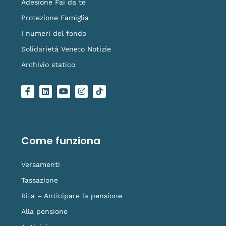
Adesione Fai da te
Protezione Famiglia
I numeri del fondo
Solidarietà Veneto Notizie
Archivio statico
F
L
Y
I
L
a
i
o
n
o
c
n
u
s
g
e
k
t
t
o
b
e
u
a
-
o
d
b
g
t
o
i
e
r
i
Come funziona
k
n
a
k
-
m
t
f
o
Versamenti
k
Tassazione
Rita – Anticipare la pensione
Alla pensione