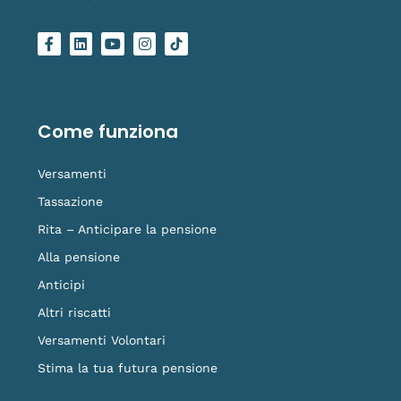
F
L
Y
I
L
a
i
o
n
o
c
n
u
s
g
e
k
t
t
o
b
e
u
a
-
o
d
b
g
t
o
i
e
r
i
Come funziona
k
n
a
k
-
m
t
f
o
Versamenti
k
Tassazione
Rita – Anticipare la pensione
Alla pensione
Anticipi
Altri riscatti
Versamenti Volontari
Stima la tua futura pensione