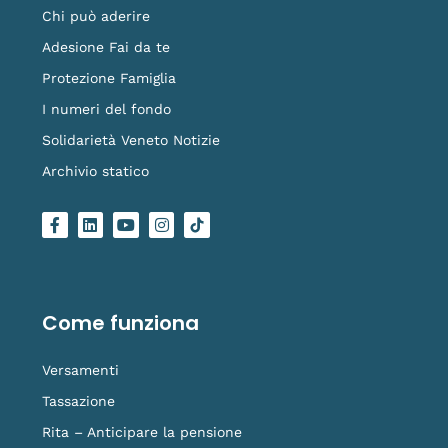
Chi può aderire
Adesione Fai da te
Protezione Famiglia
I numeri del fondo
Solidarietà Veneto Notizie
Archivio statico
F
L
Y
I
L
a
i
o
n
o
c
n
u
s
g
e
k
t
t
o
b
e
u
a
-
o
d
b
g
t
o
i
e
r
i
Come funziona
k
n
a
k
-
m
t
f
o
Versamenti
k
Tassazione
Rita – Anticipare la pensione