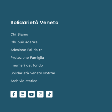
Solidarietà Veneto
Chi Siamo
Chi può aderire
Adesione Fai da te
Protezione Famiglia
I numeri del fondo
Solidarietà Veneto Notizie
Archivio statico
F
L
Y
I
L
a
i
o
n
o
c
n
u
s
g
e
k
t
t
o
b
e
u
a
-