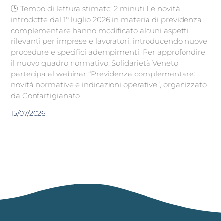
🕒 Tempo di lettura stimato: 2 minuti Le novità
introdotte dal 1° luglio 2026 in materia di previdenza
complementare hanno modificato alcuni aspetti
rilevanti per imprese e lavoratori, introducendo nuove
procedure e specifici adempimenti. Per approfondire
il nuovo quadro normativo, Solidarietà Veneto
partecipa al webinar “Previdenza complementare:
novità normative e indicazioni operative“, organizzato
da Confartigianato
15/07/2026