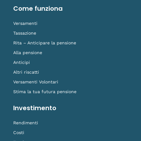
o
d
b
g
t
o
i
e
r
i
Come funziona
k
n
a
k
-
m
t
f
o
Versamenti
k
Tassazione
Rita – Anticipare la pensione
Alla pensione
Anticipi
Altri riscatti
Versamenti Volontari
Stima la tua futura pensione
Investimento
Rendimenti
Costi