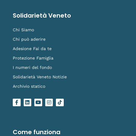
Solidarietà Veneto
Chi Siamo
Chi può aderire
Adesione Fai da te
Protezione Famiglia
I numeri del fondo
Solidarietà Veneto Notizie
Archivio statico
F
L
Y
I
L
a
i
o
n
o
c
n
u
s
g
e
k
t
t
o
b
e
u
a
-
o
d
b
g
t
o
i
e
r
i
Come funziona
k
n
a
k