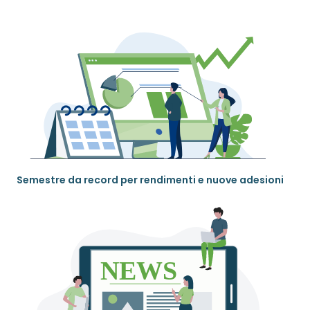
Semestre da record per rendimenti e nuove adesioni