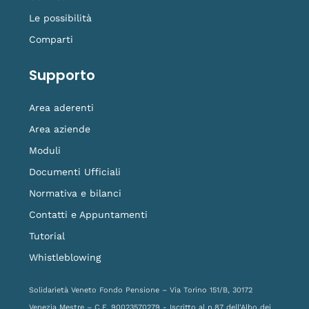
Le possibilità
Comparti
Supporto
Area aderenti
Area aziende
Moduli
Documenti Ufficiali
Normativa e bilanci
Contatti e Appuntamenti
Tutorial
Whistleblowing
Solidarietà Veneto Fondo Pensione – Via Torino 151/B, 30172
Venezia Mestre – C.F. 90023570279 - Iscritto al n.87 dell'Albo dei