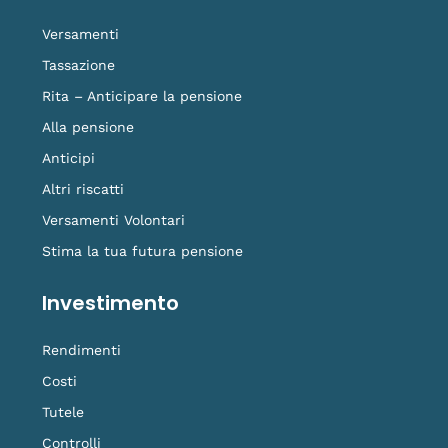
-
m
t
f
o
Versamenti
k
Tassazione
Rita – Anticipare la pensione
Alla pensione
Anticipi
Altri riscatti
Versamenti Volontari
Stima la tua futura pensione
Investimento
Rendimenti
Costi
Tutele
Controlli