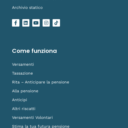
Archivio statico
F
L
Y
I
L
a
i
o
n
o
c
n
u
s
g
e
k
t
t
o
b
e
u
a
-
o
d
b
g
t
o
i
e
r
i
Come funziona
k
n
a
k
-
m
t
f
o
Versamenti
k
Tassazione
Rita – Anticipare la pensione
Alla pensione
Anticipi
Altri riscatti
Versamenti Volontari
Stima la tua futura pensione