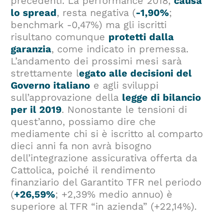
precedenti. La performance 2018,
causa
lo spread
, resta negativa (
-1,90%
;
benchmark -0,47%) ma gli iscritti
risultano comunque
protetti dalla
garanzia
, come indicato in premessa.
L’andamento dei prossimi mesi sarà
strettamente l
egato alle decisioni del
Governo italiano
e agli sviluppi
sull’approvazione della
legge di bilancio
per il 2019
. Nonostante le tensioni di
quest’anno, possiamo dire che
mediamente chi si è iscritto al comparto
dieci anni fa non avrà bisogno
dell’integrazione assicurativa offerta da
Cattolica, poiché il rendimento
finanziario del Garantito TFR nel periodo
(
+26,59%
; +2,39% medio annuo) è
superiore al TFR “in azienda” (+22,14%).