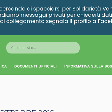
rcando di spacciarsi per Solidarietà Ven
diamo messaggi privati per chiederti dati 
ta di collegamento segnala il profilo a Fac
Search
...
ICA
DOCUMENTI UFFICIALI
INFORMATIVA SULLA SOS