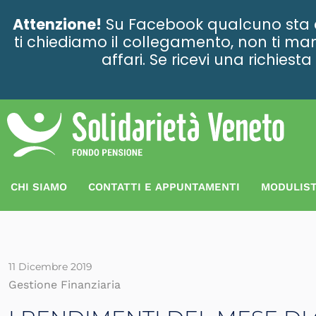
contenuto
Attenzione!
Su Facebook qualcuno sta ce
ti chiediamo il collegamento, non ti man
affari. Se ricevi una richies
CHI SIAMO
CONTATTI E APPUNTAMENTI
MODULIST
11 Dicembre 2019
Gestione Finanziaria