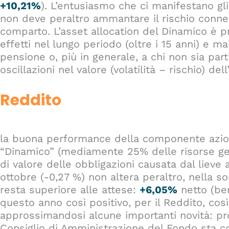
+10,21%
). L’entusiasmo che ci manifestano gli
non deve peraltro ammantare il rischio conne
comparto. L’asset allocation del Dinamico è pr
effetti nel lungo periodo (oltre i 15 anni) e ma
pensione o, più in generale, a chi non sia pa
oscillazioni nel valore (volatilità – rischio) de
Reddito
la buona performance della componente azionar
“Dinamico” (mediamente 25% delle risorse gest
di valore delle obbligazioni causata dal lieve a
ottobre (-0,27 %) non altera peraltro, nella s
resta superiore alle attese:
+6,05%
netto (be
questo anno così positivo, per il Reddito, cos
approssimandosi alcune importanti novità: prop
Consiglio di Amministrazione del Fondo sta c