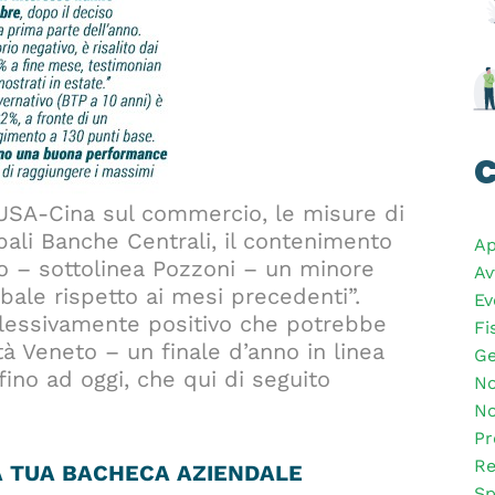
C
 USA-Cina sul commercio, le misure di
pali Banche Centrali, il contenimento
Ap
no – sottolinea Pozzoni – un minore
Av
obale rispetto ai mesi precedenti”.
Ev
lessivamente positivo che potrebbe
Fi
tà Veneto – un finale d’anno in linea
Ge
 fino ad oggi, che qui di seguito
No
No
Pr
Re
LA TUA BACHECA AZIENDALE
Sp