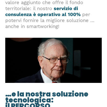
valore aggiunto che offre il fondo
territoriale: il nostro
servizio di
consulenza è operativo al 100%
per
potervi fornire la migliore soluzione …
anche in smartworking!
…e la nostra soluzione
tecnologica:
il PERCORSO