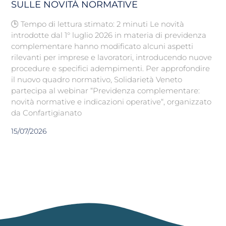
SULLE NOVITÀ NORMATIVE
🕒 Tempo di lettura stimato: 2 minuti Le novità
introdotte dal 1° luglio 2026 in materia di previdenza
complementare hanno modificato alcuni aspetti
rilevanti per imprese e lavoratori, introducendo nuove
procedure e specifici adempimenti. Per approfondire
il nuovo quadro normativo, Solidarietà Veneto
partecipa al webinar “Previdenza complementare:
novità normative e indicazioni operative“, organizzato
da Confartigianato
15/07/2026