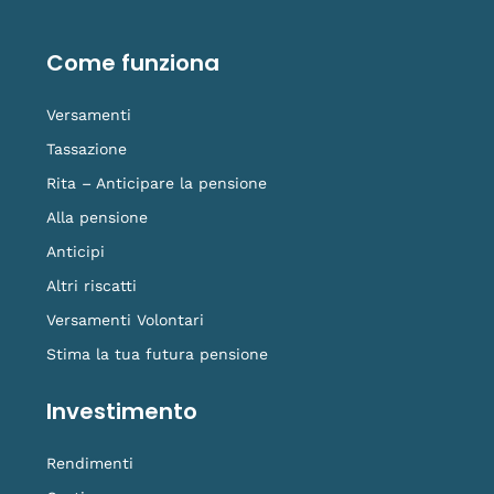
e
k
t
t
o
b
e
u
a
-
o
d
b
g
t
o
i
e
r
i
Come funziona
k
n
a
k
-
m
t
f
o
Versamenti
k
Tassazione
Rita – Anticipare la pensione
Alla pensione
Anticipi
Altri riscatti
Versamenti Volontari
Stima la tua futura pensione
Investimento
Rendimenti