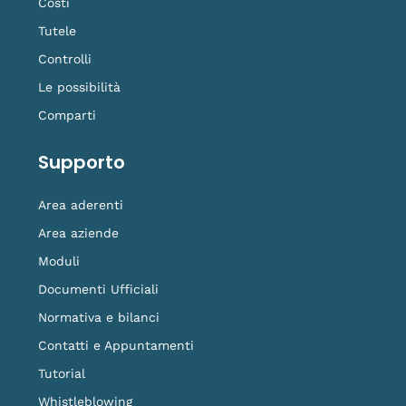
Costi
Tutele
Controlli
Le possibilità
Comparti
Supporto
Area aderenti
Area aziende
Moduli
Documenti Ufficiali
Normativa e bilanci
Contatti e Appuntamenti
Tutorial
Whistleblowing