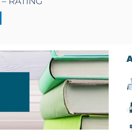
– RATING
A