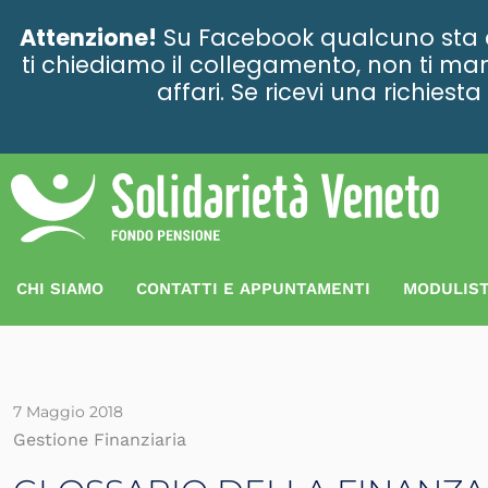
contenuto
Attenzione!
Su Facebook qualcuno sta ce
ti chiediamo il collegamento, non ti man
affari. Se ricevi una richies
CHI SIAMO
CONTATTI E APPUNTAMENTI
MODULIST
7 Maggio 2018
Gestione Finanziaria