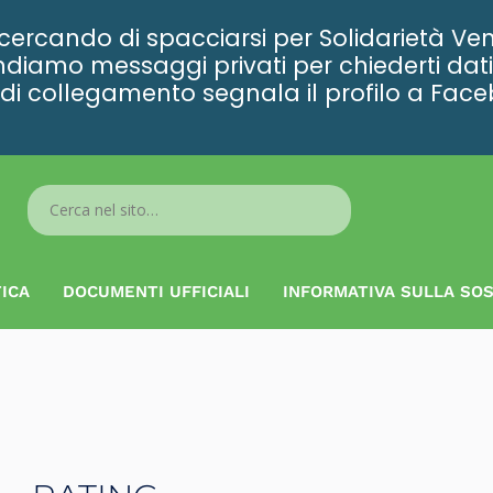
rcando di spacciarsi per Solidarietà Ven
diamo messaggi privati per chiederti dati 
ta di collegamento segnala il profilo a Fac
Search
...
ICA
DOCUMENTI UFFICIALI
INFORMATIVA SULLA SOS