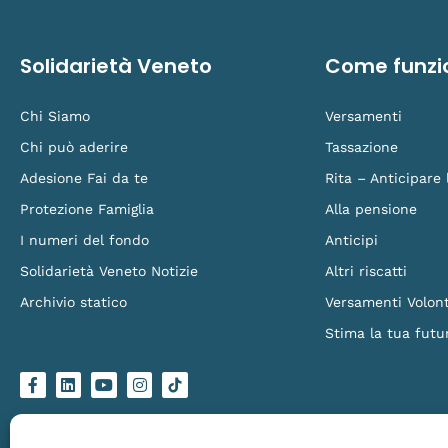
Solidarietà Veneto
Come funzi
Chi Siamo
Versamenti
Chi può aderire
Tassazione
Adesione Fai da te
Rita – Anticipare
Protezione Famiglia
Alla pensione
I numeri del fondo
Anticipi
Solidarietà Veneto Notizie
Altri riscatti
Archivio statico
Versamenti Volont
Stima la tua futu
F
L
Y
I
L
a
i
o
n
o
c
n
u
s
g
e
k
t
t
o
b
e
u
a
-
o
d
b
g
t
Solidarietà Veneto Fondo Pensione – Via Torino 151/B, 30172 Venezia Mestre – C.
o
i
e
r
i
Made by
Larin