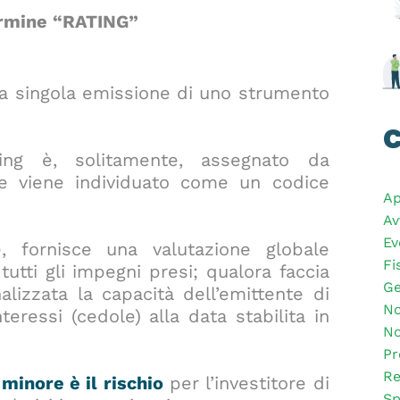
ermine “RATING”
la singola emissione di uno strumento
C
ting è, solitamente, assegnato da
e viene individuato come un codice
Ap
Av
Ev
te, fornisce una valutazione globale
Fi
tutti gli impegni presi; qualora faccia
Ge
alizzata la capacità dell’emittente di
No
teressi (cedole) alla data stabilita in
No
Pr
Re
o
minore è il rischio
per l’investitore di
Sp