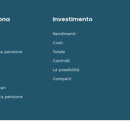
ona
Investimento
Rendimenti
Costi
 la pensione
Tutele
Controlli
Le possibilità
Comparti
ari
ra pensione
F. 90023570279 - Iscritto al n.87 dell'Albo dei Fondi Pensione e soggetto alla vig