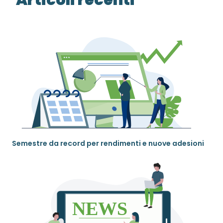
Articoli recenti
Semestre da record per rendimenti e nuove adesioni