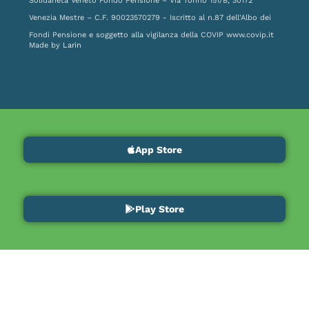
Solidarietà Veneto Fondo Pensione – Via Torino 151/B, 30172
Venezia Mestre – C.F. 90023570279 - Iscritto al n.87 dell'Albo dei
Fondi Pensione e soggetto alla vigilanza della COVIP
www.covip.it
Made by
Larin
App Store
Play Store