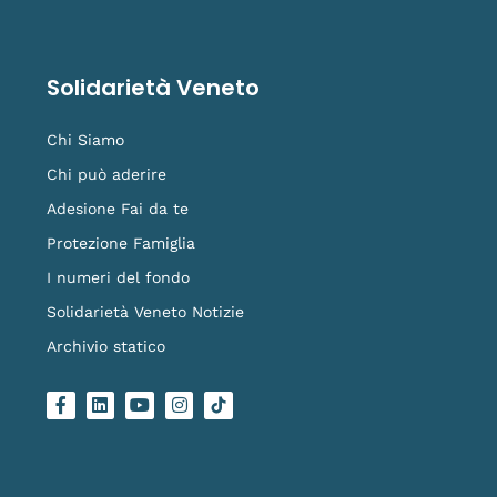
Solidarietà Veneto
Chi Siamo
Chi può aderire
Adesione Fai da te
Protezione Famiglia
I numeri del fondo
Solidarietà Veneto Notizie
Archivio statico
F
L
Y
I
L
a
i
o
n
o
c
n
u
s
g
e
k
t
t
o
b
e
u
a
-
o
d
b
g
t