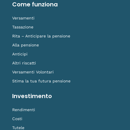
o
i
e
r
i
Come funziona
k
n
a
k
-
m
t
f
o
Versamenti
k
Tassazione
Rita – Anticipare la pensione
Alla pensione
Anticipi
Altri riscatti
Versamenti Volontari
Stima la tua futura pensione
Investimento
Rendimenti
Costi
Tutele