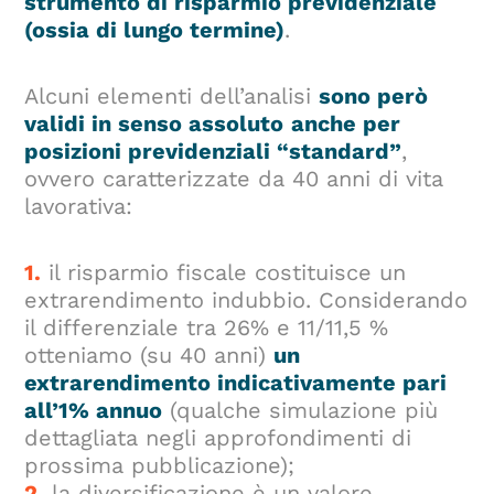
strumento di risparmio previdenziale
(ossia di lungo termine)
.
Alcuni elementi dell’analisi
sono però
validi in senso assoluto
anche per
posizioni previdenziali “standard”
,
ovvero caratterizzate da 40 anni di vita
lavorativa:
1.
il risparmio fiscale costituisce un
extrarendimento indubbio. Considerando
il differenziale tra 26% e 11/11,5 %
otteniamo (su 40 anni)
un
extrarendimento indicativamente pari
all’1% annuo
(qualche simulazione più
dettagliata negli approfondimenti di
prossima pubblicazione);
2.
la diversificazione è un valore