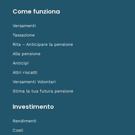
o
d
b
g
t
o
i
e
r
i
Come funziona
k
n
a
k
-
m
t
f
o
Versamenti
k
Tassazione
Rita – Anticipare la pensione
Alla pensione
Anticipi
Altri riscatti
Versamenti Volontari
Stima la tua futura pensione
Investimento
Rendimenti
Costi