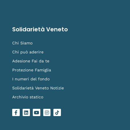
Solidarietà Veneto
Chi Siamo
Chi può aderire
Adesione Fai da te
Protezione Famiglia
I numeri del fondo
Solidarietà Veneto Notizie
Archivio statico
F
L
Y
I
L
a
i
o
n
o
c
n
u
s
g
e
k
t
t
o
b
e
u
a
-