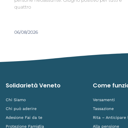
persone neoassunte. Giugno positivo per tutti e
quattro
06/08/2026
Solidarietà Veneto
Come funzi
Chi Siamo
Versamenti
Chi può aderire
Tassazione
Adesione Fai da te
Rita – Anticipare
Protezione Famiglia
Alla pensione