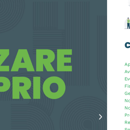
C
Ap
Av
Ev
Fi
Ge
No
No
Pr
Re
Sp