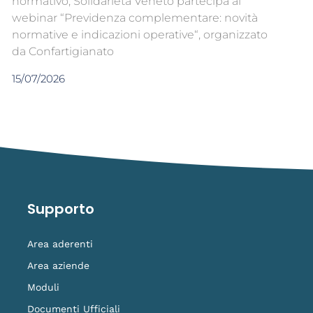
normativo, Solidarietà Veneto partecipa al
webinar “Previdenza complementare: novità
normative e indicazioni operative“, organizzato
da Confartigianato
15/07/2026
Supporto
Area aderenti
Area aziende
Moduli
Documenti Ufficiali