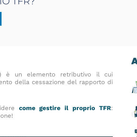
IO TFR?
A
) è un elemento retributivo il cui
nto della cessazione del rapporto di
cidere
come gestire il proprio TFR
:
ione!