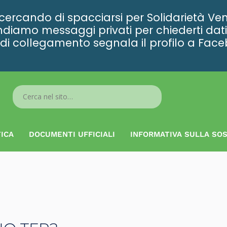
rcando di spacciarsi per Solidarietà Ven
diamo messaggi privati per chiederti dati 
ta di collegamento segnala il profilo a Fac
Search
...
ICA
DOCUMENTI UFFICIALI
INFORMATIVA SULLA SOS