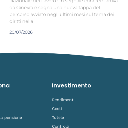
Nazionale del Lavoro Un segnale concreto arriva
da Ginevra e segna una nuova tappa del
percorso avviato negli ultimi mesi sul tema dei
diritti nella
20/07/2026
ona
Investimento
Rendimenti
Costi
 la pensione
Tutele
Controlli