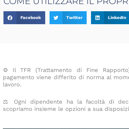
COME UTILIZZARE IL PROPR
Facebook
Twitter
LinkedIn
⚙️ Il TFR (Trattamento di Fine Rapporto
pagamento viene differito di norma al mome
lavoro.
⚖️ Ogni dipendente ha la facoltà di de
scopriamo in
sieme le opzioni a sua disposiz