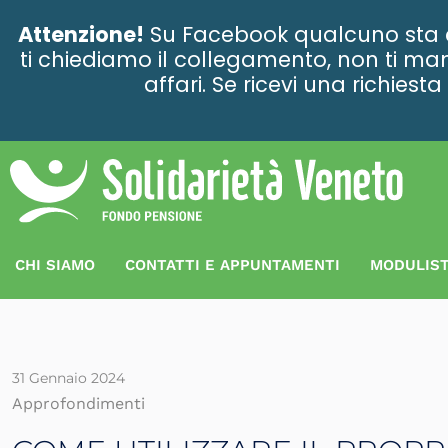
contenuto
Attenzione!
Su Facebook qualcuno sta ce
ti chiediamo il collegamento, non ti man
affari. Se ricevi una richies
CHI SIAMO
CONTATTI E APPUNTAMENTI
MODULIST
31 Gennaio 2024
Approfondimenti