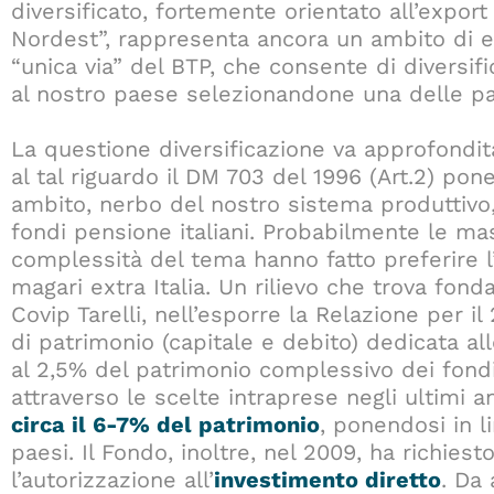
diversificato, fortemente orientato all’expor
Nordest”, rappresenta ancora un ambito di ecce
“unica via” del BTP, che consente di diversifi
al nostro paese selezionandone una delle par
La questione diversificazione va approfondit
al tal riguardo il DM 703 del 1996 (Art.2) po
ambito, nerbo del nostro sistema produttivo,
fondi pensione italiani. Probabilmente le ma
complessità del tema hanno fatto preferire l’
magari extra Italia. Un rilievo che trova fon
Covip Tarelli, nell’esporre la Relazione per i
di patrimonio (capitale e debito) dedicata alle
al 2,5% del patrimonio complessivo dei fondi
attraverso le scelte intraprese negli ultimi a
circa il 6-7% del patrimonio
, ponendosi in li
paesi. Il Fondo, inoltre, nel 2009, ha richies
l’autorizzazione all’
investimento diretto
. Da 