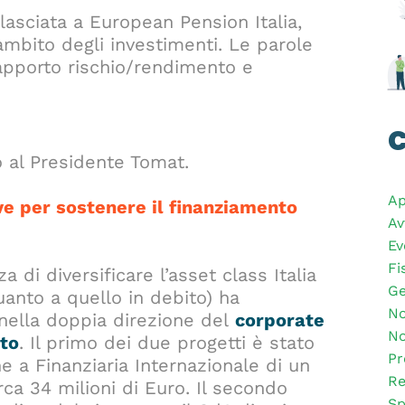
ilasciata a European Pension Italia,
’ambito degli investimenti. Le parole
rapporto rischio/rendimento e
C
o al Presidente Tomat.
Ap
ive per sostenere il finanziamento
Av
Ev
Fi
a di diversificare l’asset class Italia
Ge
uanto a quello in debito) ha
No
e nella doppia direzione del
corporate
No
to
. Il primo dei due progetti è stato
Pr
ne a Finanziaria Internazionale di un
Re
ca 34 milioni di Euro. Il secondo
Sp