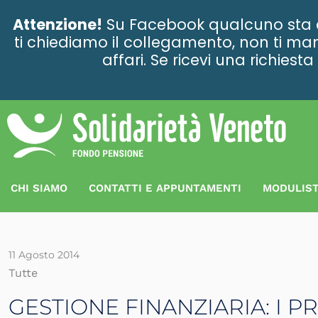
contenuto
Attenzione!
Su Facebook qualcuno sta ce
ti chiediamo il collegamento, non ti man
affari. Se ricevi una richies
CHI SIAMO
CONTATTI E APPUNTAMENTI
MODULIST
11 Agosto 2014
Tutte
GESTIONE FINANZIARIA: I P