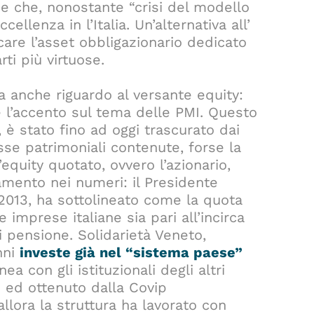
t e che, nonostante “crisi del modello
llenza in l’Italia. Un’alternativa all’
care l’asset obbligazionario dedicato
ti più virtuose.
a anche riguardo al versante equity:
ne l’accento sul tema delle PMI. Questo
 è stato fino ad oggi trascurato dai
sse patrimoniali contenute, forse la
equity quotato, ovvero l’azionario,
damento nei numeri: il Presidente
l 2013, ha sottolineato come la quota
 imprese italiane sia pari all’incirca
 pensione. Solidarietà Veneto,
nni
investe già nel “sistema paese”
nea con gli istituzionali degli altri
to ed ottenuto dalla Covip
allora la struttura ha lavorato con