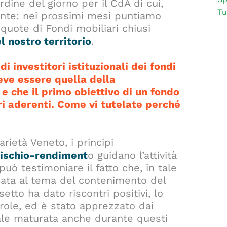
rdine del giorno per il CdA di cui,
Tu
dente: nei prossimi mesi puntiamo
quote di Fondi mobiliari chiusi
 nostro territorio
.
di investitori istituzionali dei fondi
ve essere quella della
 e che il primo obiettivo di un fondo
ri aderenti. Come vi tutelate perché
arietà Veneto, i principi
rischio-rendiment
o guidano l’attività
uò testimoniare il fatto che, in tale
cata al tema del contenimento del
etto ha dato riscontri positivi, lo
arole, ed è stato apprezzato dai
nale maturata anche durante questi