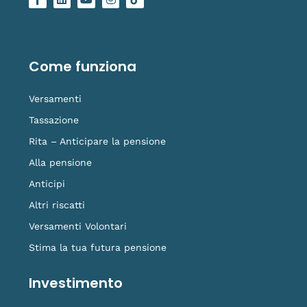
a
i
o
n
o
c
n
u
s
g
e
k
t
t
o
b
e
u
a
-
o
d
b
g
t
o
i
e
r
i
Come funziona
k
n
a
k
-
m
t
f
o
Versamenti
k
Tassazione
Rita – Anticipare la pensione
Alla pensione
Anticipi
Altri riscatti
Versamenti Volontari
Stima la tua futura pensione
Investimento