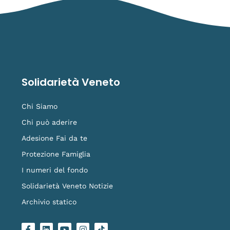
Solidarietà Veneto
Chi Siamo
Chi può aderire
Adesione Fai da te
Protezione Famiglia
I numeri del fondo
Solidarietà Veneto Notizie
Archivio statico
F
L
Y
I
L