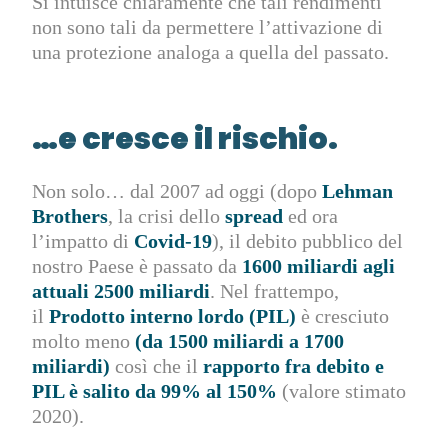
Si intuisce chiaramente che tali rendimenti
non sono tali da permettere l’attivazione di
una protezione analoga a quella del passato.
…e cresce il rischio.
Non solo… dal 2007 ad oggi (dopo
Lehman
Brothers
, la crisi dello
spread
ed ora
l’impatto di
Covid-19
), il debito pubblico del
nostro Paese è passato da
1600 miliardi agli
attuali 2500 miliardi
. Nel frattempo,
il
Prodotto interno lordo (PIL)
è cresciuto
molto meno
(da 1500 miliardi a 1700
miliardi)
così che il
rapporto fra debito e
PIL è salito da 99% al 150%
(valore stimato
2020).