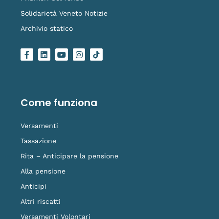
Solidarietà Veneto Notizie
Archivio statico
F
L
Y
I
L
a
i
o
n
o
c
n
u
s
g
e
k
t
t
o
b
e
u
a
-
o
d
b
g
t
o
i
e
r
i
Come funziona
k
n
a
k
-
m
t
f
o
Versamenti
k
Tassazione
Rita – Anticipare la pensione
Alla pensione
Anticipi
Altri riscatti
Versamenti Volontari