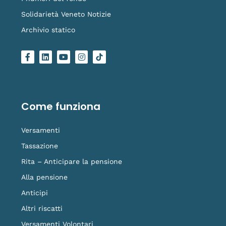
Solidarietà Veneto Notizie
Archivio statico
F
L
Y
I
L
a
i
o
n
o
c
n
u
s
g
e
k
t
t
o
b
e
u
a
-
o
d
b
g
t
o
i
e
r
i
Come funziona
k
n
a
k
-
m
t
f
o
Versamenti
k
Tassazione
Rita – Anticipare la pensione
Alla pensione
Anticipi
Altri riscatti
Versamenti Volontari