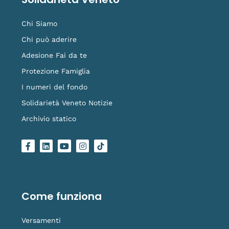
Chi Siamo
Chi può aderire
Adesione Fai da te
Protezione Famiglia
I numeri del fondo
Solidarietà Veneto Notizie
Archivio statico
F
L
Y
I
L
a
i
o
n
o
c
n
u
s
g
e
k
t
t
o
b
e
u
a
-
o
d
b
g
t
o
i
e
r
i
Come funziona
k
n
a
k
-
m
t
f
o
Versamenti
k