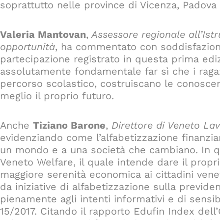
soprattutto nelle province di Vicenza, Padova
Valeria Mantovan
,
Assessore regionale all’Ist
opportunità
, ha commentato con soddisfazione 
partecipazione registrato in questa prima ed
assolutamente fondamentale far sì che i ragazz
percorso scolastico, costruiscano le conoscen
meglio il proprio futuro.
Anche
Tiziano Barone
,
Direttore di Veneto La
evidenziando come l’alfabetizzazione finanzia
un mondo e a una società che cambiano. In que
Veneto Welfare, il quale intende dare il propr
maggiore serenità economica ai cittadini venet
da iniziative di alfabetizzazione sulla prev
pienamente agli intenti informativi e di sensib
15/2017. Citando il rapporto Edufin Index del