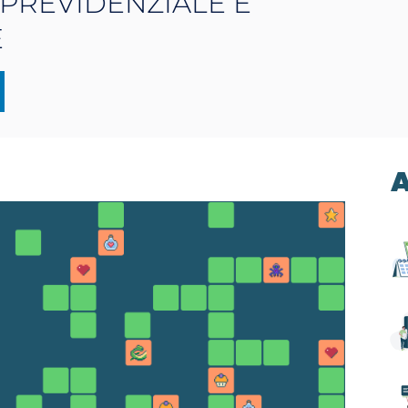
PREVIDENZIALE E
E
A