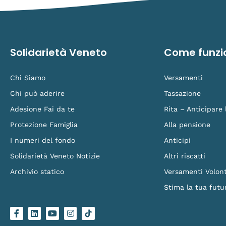
Solidarietà Veneto
Come funzi
Chi Siamo
Versamenti
Chi può aderire
Tassazione
Adesione Fai da te
Rita – Anticipare
Protezione Famiglia
Alla pensione
I numeri del fondo
Anticipi
Solidarietà Veneto Notizie
Altri riscatti
Archivio statico
Versamenti Volont
Stima la tua futu
F
L
Y
I
L
a
i
o
n
o
c
n
u
s
g
e
k
t
t
o