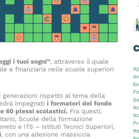
C
ggi i tuoi sogni”
, attraverso il quale
e e finanziaria nelle scuole superiori
Ap
Av
Ev
Fi
ni generazioni rispetto al tema della
Ge
vedrà impegnati
i formatori del fondo
No
re 60 plessi scolastici.
Fra questi,
No
itario, Scuole della formazione
Pr
eto e ITS – Istituti Tecnici Superiori,
Re
i
, con una adesione massiccia
Sp