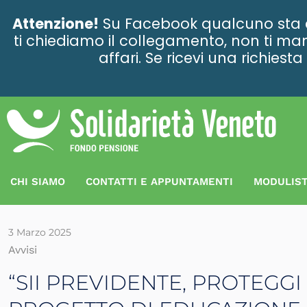
contenuto
Attenzione!
Su Facebook qualcuno sta ce
ti chiediamo il collegamento, non ti man
affari. Se ricevi una richies
CHI SIAMO
CONTATTI E APPUNTAMENTI
MODULIST
3 Marzo 2025
Avvisi
“SII PREVIDENTE, PROTEGGI I