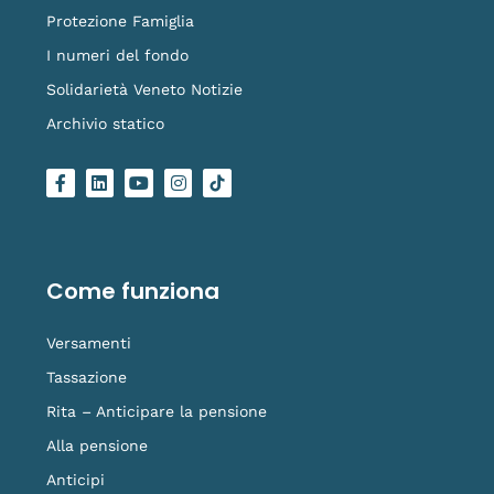
Protezione Famiglia
I numeri del fondo
Solidarietà Veneto Notizie
Archivio statico
F
L
Y
I
L
a
i
o
n
o
c
n
u
s
g
e
k
t
t
o
b
e
u
a
-
o
d
b
g
t
o
i
e
r
i
Come funziona
k
n
a
k
-
m
t
f
o
Versamenti
k
Tassazione
Rita – Anticipare la pensione
Alla pensione
Anticipi