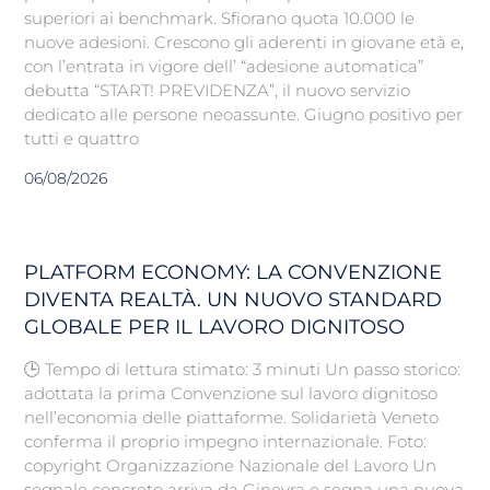
superiori ai benchmark. Sfiorano quota 10.000 le
nuove adesioni. Crescono gli aderenti in giovane età e,
con l’entrata in vigore dell’ “adesione automatica”
debutta “START! PREVIDENZA”, il nuovo servizio
dedicato alle persone neoassunte. Giugno positivo per
tutti e quattro
06/08/2026
PLATFORM ECONOMY: LA CONVENZIONE
DIVENTA REALTÀ. UN NUOVO STANDARD
GLOBALE PER IL LAVORO DIGNITOSO
🕒 Tempo di lettura stimato: 3 minuti Un passo storico:
adottata la prima Convenzione sul lavoro dignitoso
nell’economia delle piattaforme. Solidarietà Veneto
conferma il proprio impegno internazionale. Foto:
copyright Organizzazione Nazionale del Lavoro Un
segnale concreto arriva da Ginevra e segna una nuova