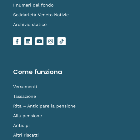
I numeri del fondo
Solidarietà Veneto Notizie
Archivio statico
F
L
Y
I
L
a
i
o
n
o
c
n
u
s
g
e
k
t
t
o
b
e
u
a
-
o
d
b
g
t
o
i
e
r
i
Come funziona
k
n
a
k
-
m
t
f
o
Versamenti
k
Tassazione
Rita – Anticipare la pensione
Alla pensione
Anticipi
Altri riscatti