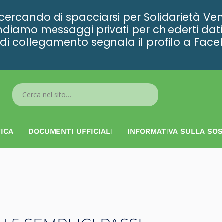
rcando di spacciarsi per Solidarietà Ven
diamo messaggi privati per chiederti dati 
ta di collegamento segnala il profilo a Fac
Search
...
ICA
DOCUMENTI UFFICIALI
INFORMATIVA SULLA SOS