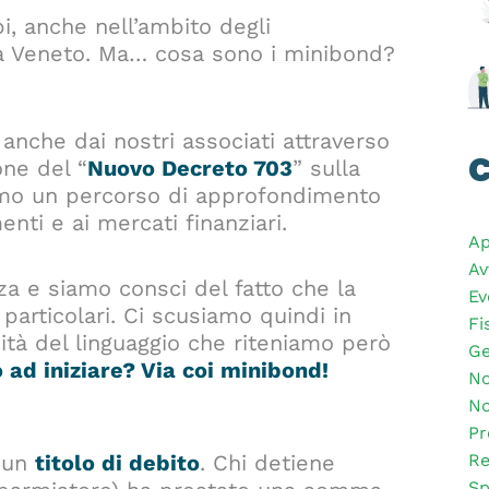
i, anche nell’ambito degli
età Veneto. Ma… cosa sono i minibond?
 anche dai nostri associati attraverso
C
one del “
Nuovo Decreto 703
” sulla
ziamo un percorso di approfondimento
menti e ai mercati finanziari.
Ap
Av
a e siamo consci del fatto che la
Ev
particolari. Ci scusiamo quindi in
Fi
ità del linguaggio che riteniamo però
Ge
 ad iniziare? Via coi minibond!
No
No
Pr
Re
a un
titolo di debito
. Chi detiene
Sp