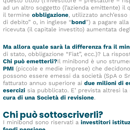
questo titolo (l’investitore – prestatore – 
ad un altro soggetto (l’azienda emittente) il 
il termine
obbligazione
, utilizzato anch’esso 
di debito” o, in inglese “
bond
”) a pagare all
ricevuta (il capitale investito) aumentata deg
Ma allora quale sarà la differenza fra il m
di stato, obbligazione “Fiat”, ecc.)? La risp
Chi può emetterli?
Il minibond è uno strume
PMI
(piccole e medie imprese) che decidono 
possono essere emessi da società (SpA o Sr
fatturato annuo superiore ai
due milioni di e
esercizi
sia pubblicato. E’ prevista altresì l
cura di una Società di revisione
.
Chi può sottoscriverli?
I minibond sono riservati a
investitori istitu
fondi pensione
.