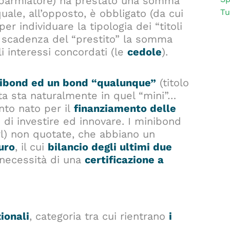
risparmiatore) ha prestato una somma
Tu
quale, all’opposto, è obbligato (da cui
per individuare la tipologia dei “titoli
a scadenza del “prestito” la somma
li interessi concordati (le
cedole
).
inibond ed un bond “qualunque”
(titolo
osta sta naturalmente in quel “mini”…
nto nato per il
finanziamento delle
di investire ed innovare. I minibond
l) non quotate, che abbiano un
uro
, il cui
bilancio degli ultimi due
a necessità di una
certificazione a
zionali
, categoria tra cui rientrano
i