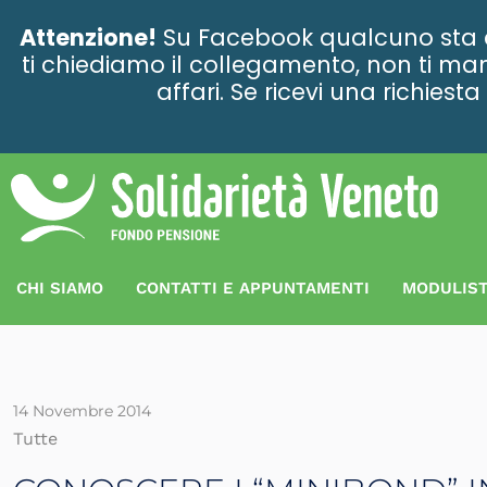
contenuto
Attenzione!
Su Facebook qualcuno sta ce
ti chiediamo il collegamento, non ti man
affari. Se ricevi una richies
CHI SIAMO
CONTATTI E APPUNTAMENTI
MODULIST
14 Novembre 2014
Tutte