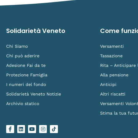
Solidarietà Veneto
Come funzi
Chi Siamo
Versamenti
Chi può aderire
Tassazione
Adesione Fai da te
Rita – Anticipare
Protezione Famiglia
Alla pensione
I numeri del fondo
Anticipi
Solidarietà Veneto Notizie
Altri riscatti
Archivio statico
Versamenti Volont
Stima la tua futu
F
L
Y
I
L
a
i
o
n
o
c
n
u
s
g
e
k
t
t
o
b
e
u
a
-