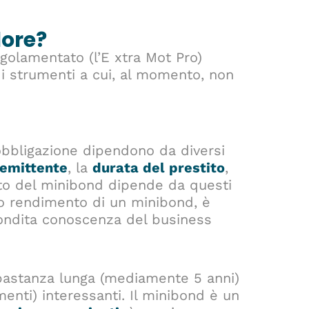
lore?
golamentato (l’E xtra Mot Pro)
i strumenti a cui, al momento, non
bbligazione dipendono da diversi
l’emittente
, la
durata del prestito
,
nto del minibond dipende da questi
hio rendimento di un minibond, è
ondita conoscenza del business
bbastanza lunga (mediamente 5 anni)
nti) interessanti. Il minibond è un