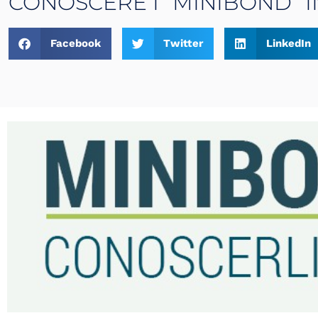
CONOSCERE I “MINIBOND” IN
Facebook
Twitter
LinkedIn